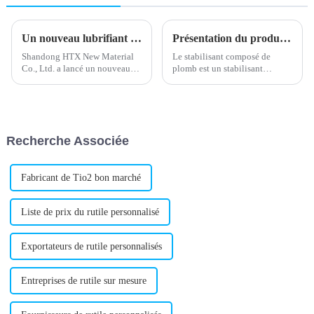
Un nouveau lubrifiant externe en PVC améliore les performances du produit
Présentation du produit stabilisateur de plomb composé
Shandong HTX New Material
Le stabilisant composé de
Co., Ltd. a lancé un nouveau
plomb est un stabilisant
lubrifiant externe pour PVC,
métallique efficace, largement
conçu pour améliorer le
utilisé dans la production de
traitement et les performances
produits en PVC. Il est
des produits en polychlorure de
composé de divers sels d'acides
vinyle (PVC). Ce lubrifiant est
organiques et de sels
Recherche Associée
destiné à…
métalliques. Il présente
d'excellentes propriétés…
Fabricant de Tio2 bon marché
Liste de prix du rutile personnalisé
Exportateurs de rutile personnalisés
Entreprises de rutile sur mesure