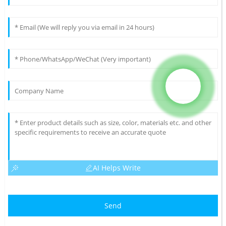
AI Helps Write
Send