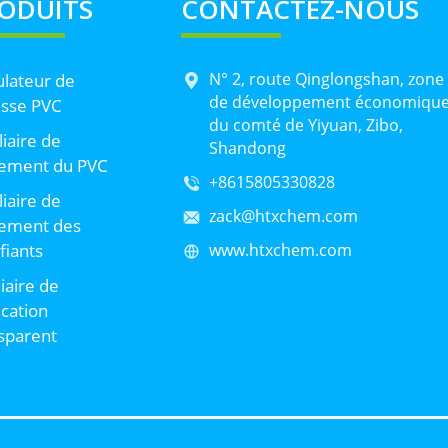
ODUITS
CONTACTEZ-NOUS
N° 2, route Qinglongshan, zone
lateur de
de développement économiqu
sse PVC
du comté de Yiyuan, Zibo,
liaire de
Shandong
tement du PVC
+8615805330828
liaire de
zack@htxchem.com
tement des
ifiants
www.htxchem.com
liaire de
ication
sparent