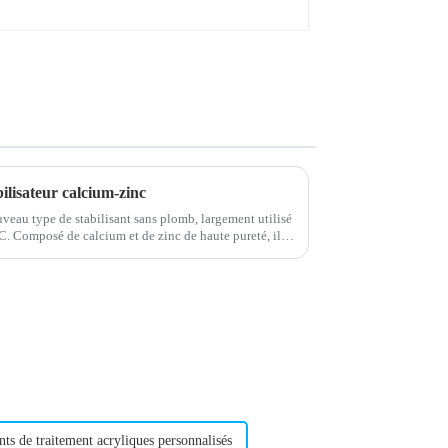
ilisateur calcium-zinc
uveau type de stabilisant sans plomb, largement utilisé
C. Composé de calcium et de zinc de haute pureté, il
fs.
nts de traitement acryliques personnalisés