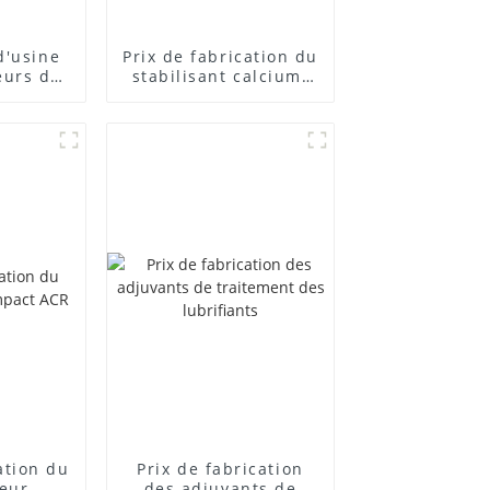
d'usine
Prix ​​de fabrication du
eurs de
stabilisant calcium-
posés
zinc
cation du
Prix ​​de fabrication
teur
des adjuvants de