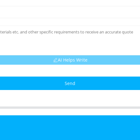
AI Helps Write
Send