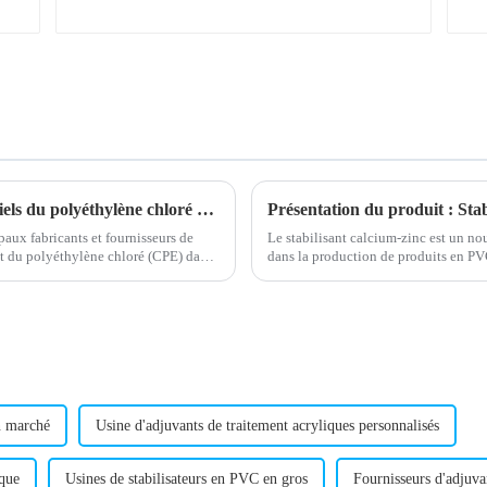
Une nouvelle étude révèle les risques potentiels du polyéthylène chloré pour la santé
Présentation du produit : Stab
aux fabricants et fournisseurs de
Le stabilisant calcium-zinc est un no
nt du polyéthylène chloré (CPE) dans
dans la production de produits en PV
ne contient pas de métaux lourds noci
n marché
Usine d'adjuvants de traitement acryliques personnalisés
ique
Usines de stabilisateurs en PVC en gros
Fournisseurs d'adjuva