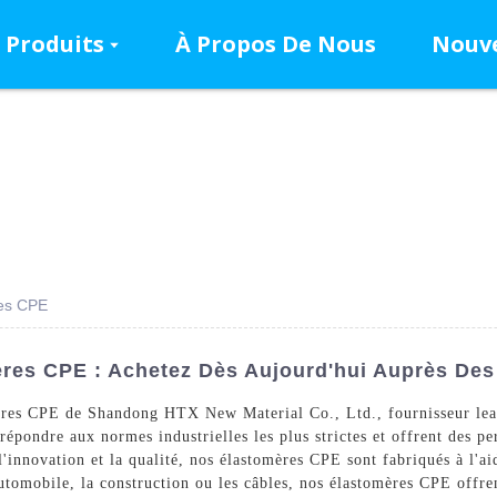
Produits
À Propos De Nous
Nouve
res CPE
ères CPE : Achetez Dès Aujourd'hui Auprès Des 
mères CPE de Shandong HTX New Material Co., Ltd., fournisseur lea
épondre aux normes industrielles les plus strictes et offrent des pe
'innovation et la qualité, nos élastomères CPE sont fabriqués à l'ai
automobile, la construction ou les câbles, nos élastomères CPE offre