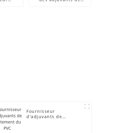
 ACR
traitement des
lubrifiants
Fournisseur
d'adjuvants de
traitement du PVC