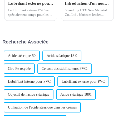
Lubrifiant externe pour PVC : amélioration des performances et de la durabilité
Introduction d'un nouveau stabilisant calcium-zinc pour les formulations de PVC
Le lubrifiant externe PVC est
Shandong HTX New Material
spécialement conçu pour les
Co., Ltd., fabricant leader
produits en polychlorure de
d'additifs chimiques, a annoncé
vinyle (PVC). Il vise à
le lancement d'un nouveau
améliorer les performances de
stabilisant calcium-zinc. Ce
mise en œuvre et la durabilité
produit innovant est conçu
des produits en PVC. En tant
pour assurer une stabilité
Recherche Associée
qu'additif clé...
thermique...
Acide stéarique 50
Acide stéarique 18 0
Cire Pe oxydée
Ce sont des stabilisateurs PVC.
Lubrifiant interne pour PVC
Lubrifiant externe pour PVC
Objectif de l'acide stéarique
Acide stéarique 1801
Utilisation de l'acide stéarique dans les crèmes