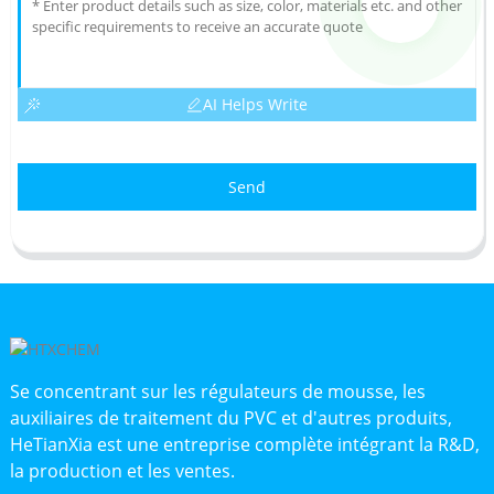
AI Helps Write
Send
Se concentrant sur les régulateurs de mousse, les
auxiliaires de traitement du PVC et d'autres produits,
HeTianXia est une entreprise complète intégrant la R&D,
la production et les ventes.