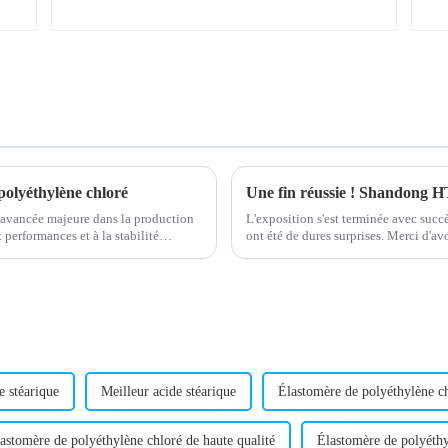
polyéthylène chloré
avancée majeure dans la production
L'exposition s'est terminée avec succè
performances et à la stabilité
ont été de dures surprises. Merci d'av
retour et d'avoir continué d'avancer.
e stéarique
Meilleur acide stéarique
Élastomère de polyéthylène c
astomère de polyéthylène chloré de haute qualité
Élastomère de polyéth