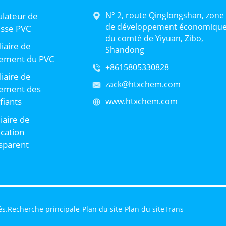
N° 2, route Qinglongshan, zone
lateur de
de développement économiqu
sse PVC
du comté de Yiyuan, Zibo,
liaire de
Shandong
tement du PVC
+8615805330828
liaire de
zack@htxchem.com
tement des
ifiants
www.htxchem.com
liaire de
ication
sparent
és.
Recherche principale
-
Plan du site
-
Plan du siteTrans