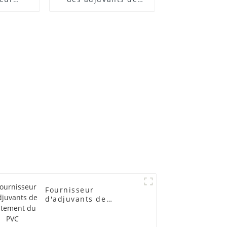
 ACR
traitement des
lubrifiants
Fournisseur
d'adjuvants de
traitement du PVC