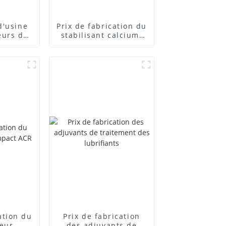
d'usine
Prix ​​de fabrication du
eurs de
stabilisant calcium-
posés
zinc
cation du
Prix ​​de fabrication
teur
des adjuvants de