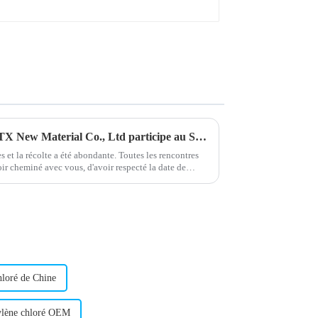
Une fin réussie ! Shandong HTX New Material Co., Ltd participe au Salon international de l'emballage plastique du Nigeria !
s et la récolte a été abondante. Toutes les rencontres
oir cheminé avec vous, d'avoir respecté la date de
hloré de Chine
ylène chloré OEM