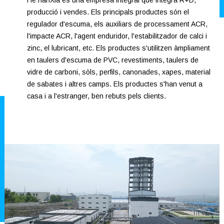
HeTianXia és una empresa integral que integra R+D,
producció i vendes. Els principals productes són el
regulador d'escuma, els auxiliars de processament ACR,
l'impacte ACR, l'agent enduridor, l'estabilitzador de calci i
zinc, el lubricant, etc. Els productes s'utilitzen àmpliament
en taulers d'escuma de PVC, revestiments, taulers de
vidre de carboni, sòls, perfils, canonades, xapes, material
de sabates i altres camps. Els productes s'han venut a
casa i a l'estranger, ben rebuts pels clients.