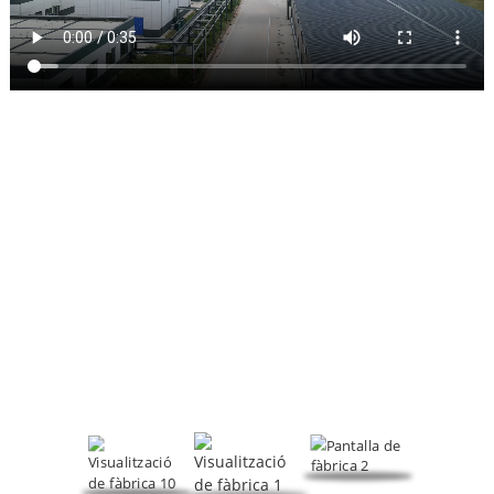
MOSTRA DE FÀBRICA
Centrant-se en reguladors d'escuma, auxiliars de processament
de PVC i altres productes, HeTianXia és una empresa integral
que integra R+D, producció i vendes.