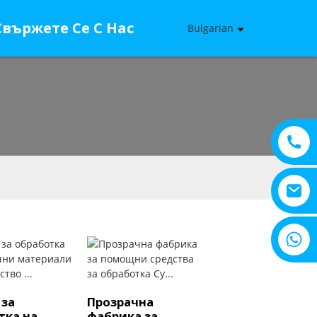
Свържете Се С Нас
Bulgarian
+8615805330828
за
Прозрачна
тка на
фабрика за