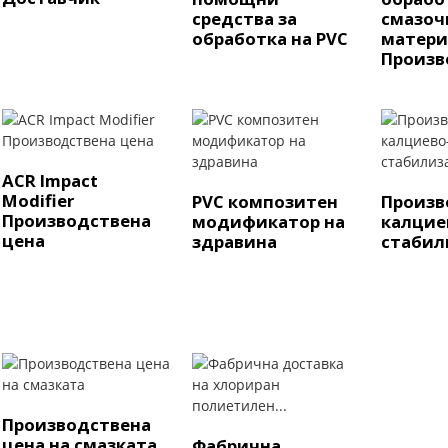
средства за
смазоч
обработка на PVC
матери
Произво
ACR Impact
Modifier
PVC композитен
Произв
Производствена
модификатор на
калцие
цена
здравина
стабили
Производствена
цена на смазката
Фабрична