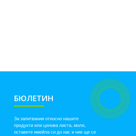
БЮЛЕТИН
За запитвания относно нашите
продукти или ценова листа, моля,
оставете имейла си до нас и ние ще се