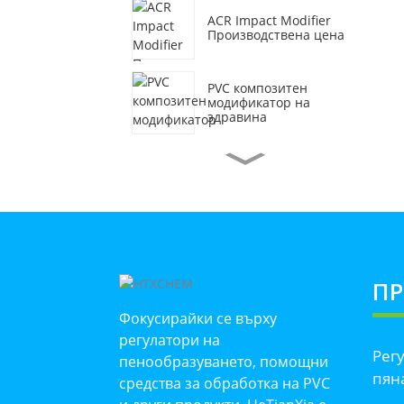
ACR Impact Modifier
Производствена цена
PVC композитен
модификатор на
здравина
Производство на
калциево-цинков
стабилизатор P...
Фабрична поддръжка
на комбинирани
оловни
стабилизатори...
П
Фокусирайки се върху
Производствена цена
на смазката
регулатори на
Рег
пенообразуването, помощни
пян
средства за обработка на PVC
Фабрична доставка на