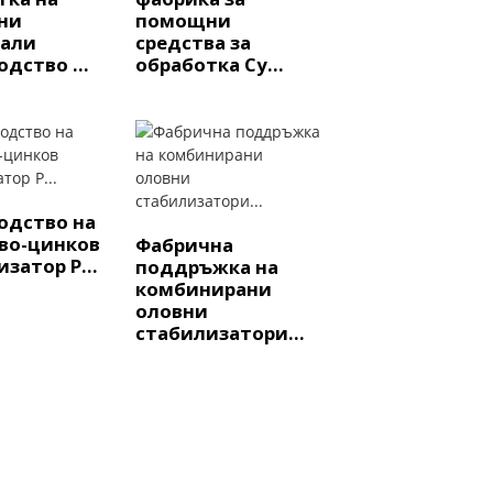
ни
помощни
али
средства за
дство ...
обработка Су...
одство на
во-цинков
Фабрична
затор P...
поддръжка на
комбинирани
оловни
стабилизатори...