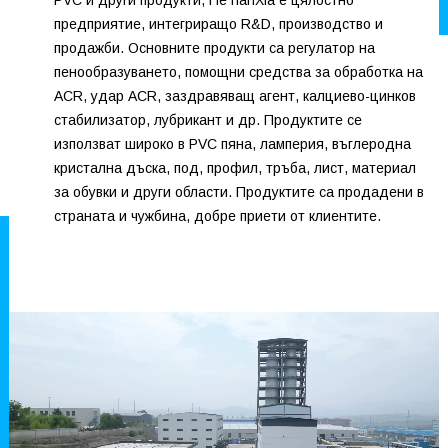
PVC и други продукти, HeTianXia е цялостно
предприятие, интегриращо R&D, производство и
продажби. Основните продукти са регулатор на
пенообразуването, помощни средства за обработка на
ACR, удар ACR, заздравяващ агент, калциево-цинков
стабилизатор, лубрикант и др. Продуктите се
използват широко в PVC пяна, ламперия, въглеродна
кристална дъска, под, профил, тръба, лист, материал
за обувки и други области. Продуктите са продадени в
страната и чужбина, добре приети от клиентите.