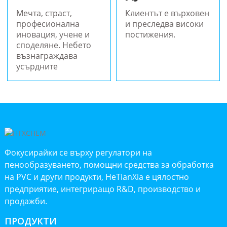
Мечта, страст,
Клиентът е върховен
професионална
и преследва високи
иновация, учене и
постижения.
споделяне. Небето
възнаграждава
усърдните
Фокусирайки се върху регулатори на
пенообразуването, помощни средства за обработка
на PVC и други продукти, HeTianXia е цялостно
предприятие, интегриращо R&D, производство и
продажби.
ПРОДУКТИ