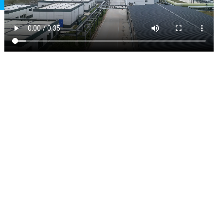
ФАБРИЧЕН
ДИСПЛЕЙ
Фокусирайки се върху регулатори на пенообразуването,
помощни средства за обработка на PVC и други продукти,
HeTianXia е цялостно предприятие, интегриращо R&D,
производство и продажби.