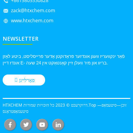
+8615805330828
zack@htxchem.com
www.htxchem.com
NEWSLETTER
פֿאַר ינקוועריז וועגן אונדזער פּראָדוקטן אָדער פּרייסליסט, ביטע לאָזן
אונדז דיין E- בריוו און מיר וועלן זיין קאָנטאַקט אין 24 שעה.
פאָרלייגן
Top זוכן
—
סיטעמאַפּ
—
HTXCHEM דרוקרעכט © 2023 כל הזכויות שמורות.
סיטעמאַפּטראַנס