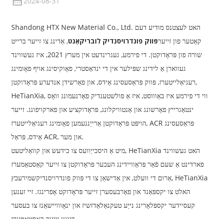
2024-08-31
Shandong HTX New Material Co., Ltd. האט לעצטנס מודיע דעם
קאַטער פון זייער
פּווק פונדרויסנדיק לובריקאַנט
, אַדינג צו זייער ברייט
שורה פון פּראָדוקטן. די פירמע, געגרינדעט אין מערץ 2021, איז געשווינד
געווארן אַ לידינג שפּילער אין די ינדאַסטרי, פאָוקיסינג אויף פאָומינג
רעגיאַלייטערז, פּווק פּראַסעסינג אַידס, און פאַרשידן אנדערע פּראָדוקטן,
HeTianXia, ווי די פירמע איז באַוווסט, איז אַ פולשטענדיק פאַרנעמונג וואָס
ינטאַגרייץ פאָרשונג און אַנטוויקלונג, פּראָדוקציע און פארקויפונג. זייער
הויפּט פּראָדוקטן אַרייַננעמען פאָומינג רעגיאַלייטערז, ACR פּראַסעסינג
אַידס, פּראַל ACR, און מער.
מיט אַ היסכייַוועס צו כידעש און קוואַליטעט, HeTianXia האט געשווינד
פארדינט אַ שעם פֿאַר פּראַוויידינג העכער פּראָדוקטן צו זייער קאַסטאַמערז
, HeTianXia
אַרום די וועלט, אין אַדישאַן צו די פּווק פונדרויסנדיק
שמירעכץ
האלט צו יקספּאַנד און פאַרבעסערן זייער פּראָדוקט אָפרינגז. זיי זענען
קעסיידער יקספּלאָרינג נייַע טעקנאַלאַדזשיז און ינאָווויישאַנז צו בעסער
דינען זייער קאַסטאַמערז.