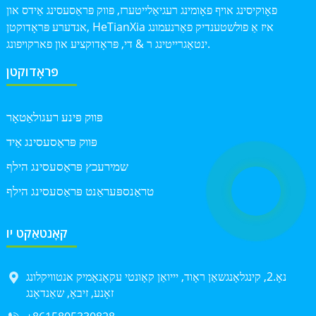
פאָוקיסינג אויף פאָומינג רעגיאַלייטערז, פּווק פּראַסעסינג אַידס און
אנדערע פּראָדוקטן, HeTianXia איז אַ פולשטענדיק פאַרנעמונג
ינטאַגרייטינג ר & די, פּראָדוקציע און פארקויפונג.
פּראָדוקטן
פּווק פּינע רעגולאַטאָר
פּווק פּראַסעסינג אַיד
שמירעכץ פּראַסעסינג הילף
טראַנספּעראַנט פּראַסעסינג הילף
קאָנטאַקט יו
נאָ.2, קינגלאָנגשאַן ראָוד, יייואַן קאָונטי עקאָנאָמיק אנטוויקלונג
זאָנע, זיבאָ, שאַנדאָנג