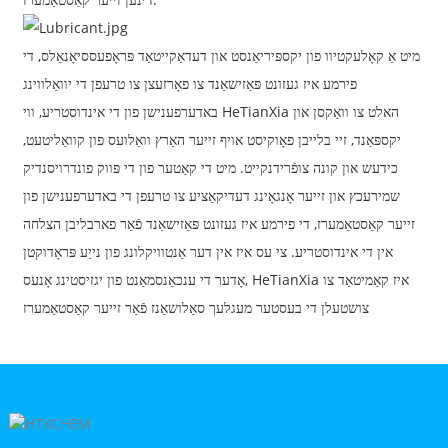
מיט אַ קאָלעקטיוו פון יקספּיריאַנסט און דעדאַקייטאַד פּראָפעססיאָנאַלס, די
פירמע איז געזונט פּאַזישאַנד צו פאָרזעצן צו טרעפן די יוואַלווינג
באדערפענישן פון די אינדוסטריע, ווי HeTianXia האלט צו וואַקסן און
יקספּאַנד, זיי בלייבן פאָוקיסט אויף זייער האַרץ וואַלועס פון קוואַליטעט,
כידעש און קונה צופֿרידנקייט. מיט די קאַטער פון די פּווק פונדרויסנדיק
שמירעכץ און זייער אָנגאָינג דעדיקאַציע צו טרעפן די באדערפענישן פון
זייער קאַסטאַמערז, די פירמע איז געזונט פּאַזישאַנד פֿאַר פארבליבן הצלחה
אין די אינדוסטריע. צי עס איז אין דער אַנטוויקלונג פון נייַע פּראָדוקטן
אָדער די ענכאַנסמאַנט פון יגזיסטינג אָנעס, HeTianXia איז קאַמיטאַד צו
צושטעלן די בעסטער מעגלעך סאַלושאַנז פֿאַר זייער קאַסטאַמערז