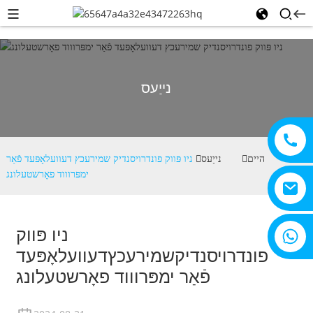
נייַעס
היים
נייַעס
ניו פּווק פונדרויסנדיק שמירעכץ דעוועלאָפּעד פֿאַר
ימפּרוווד פאָרשטעלונג
+8615805330828
ניו פּווק
פונדרויסנדיק
שמירעכץ
דעוועלאָפּעד
פֿאַר ימפּרוווד פאָרשטעלונג