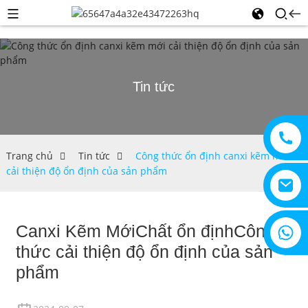
Tin tức
Trang chủ
Tin tức
Công thức ổn định canxi kẽm mới
cải thiện độ ổn định của sản phẩm
Canxi Kẽm Mới
Chất ổn định
+8615805330828
Công
thức cải thiện độ ổn định của sản
phẩm