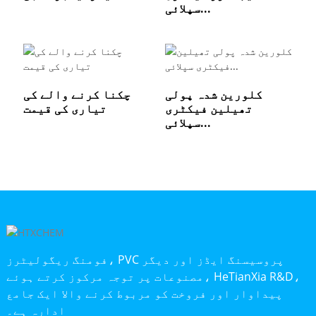
سپلائی...
کلورین شدہ پولی
چکنا کرنے والے کی
تھیلین فیکٹری
تیاری کی قیمت
سپلائی...
فومنگ ریگولیٹرز، PVC پروسیسنگ ایڈز اور دیگر
مصنوعات پر توجہ مرکوز کرتے ہوئے، HeTianXia R&D،
پیداوار اور فروخت کو مربوط کرنے والا ایک جامع
ادارہ ہے۔