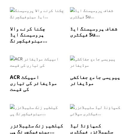
شفاف پروسیسنگ ایڈ
چکنا کرنے والا
فیکٹری Su...
پروسیسنگ ایڈ
مینوفیکچرنگ...
پیویسی جامع جفاکشی
ACR امپیکٹ
موڈیفائر
موڈیفائر کی تیاری
کی قیمت
کمپاؤنڈ لیڈ
کیلشیم زنک سٹیبلائزر
سٹیبلائزر فیکٹری
مینوفیکچرنگ پی...