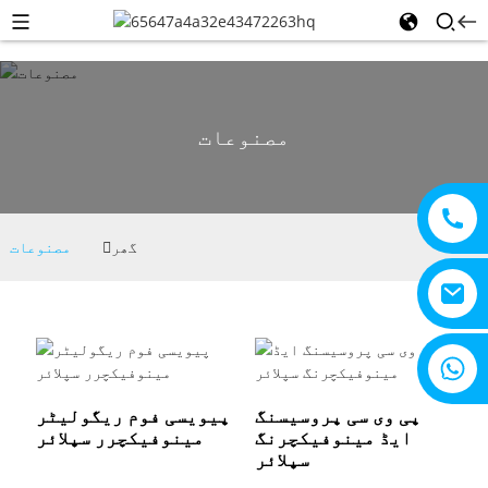
مصنوعات
گھر
مصنوعات
+8615805330828
پی وی سی پروسیسنگ
پیویسی فوم ریگولیٹر
ایڈ مینوفیکچرنگ
مینوفیکچرر سپلائر
سپلائر