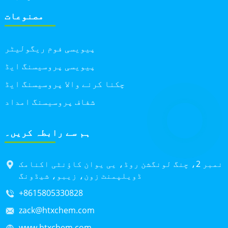
مصنوعات
پیویسی فوم ریگولیٹر
پیویسی پروسیسنگ ایڈ
چکنا کرنے والا پروسیسنگ ایڈ
شفاف پروسیسنگ امداد
ہم سے رابطہ کریں۔
نمبر 2، چنگ لونگشن روڈ، یی یوان کاؤنٹی اکنامک
ڈویلپمنٹ زون، زیبو، شیڈونگ
+8615805330828
zack@htxchem.com
www.htxchem.com