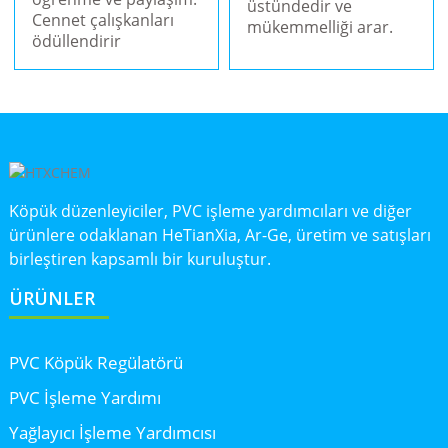
üstündedir ve
Cennet çalışkanları
mükemmelliği arar.
ödüllendirir
Köpük düzenleyiciler, PVC işleme yardımcıları ve diğer
ürünlere odaklanan HeTianXia, Ar-Ge, üretim ve satışları
birleştiren kapsamlı bir kuruluştur.
ÜRÜNLER
PVC Köpük Regülatörü
PVC İşleme Yardımı
Yağlayıcı İşleme Yardımcısı