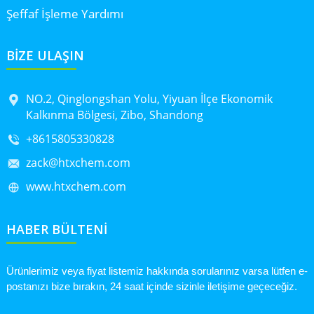
Şeffaf İşleme Yardımı
BİZE ULAŞIN
NO.2, Qinglongshan Yolu, Yiyuan İlçe Ekonomik
Kalkınma Bölgesi, Zibo, Shandong
+8615805330828
zack@htxchem.com
www.htxchem.com
HABER BÜLTENİ
Ürünlerimiz veya fiyat listemiz hakkında sorularınız varsa lütfen e-
postanızı bize bırakın, 24 saat içinde sizinle iletişime geçeceğiz.