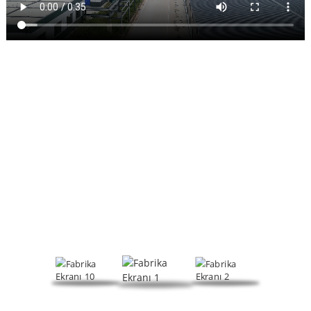
FABRIKA EKRANI
Köpük düzenleyiciler, PVC işleme yardımcıları ve diğer ürünlere
odaklanan HeTianXia, Ar-Ge, üretim ve satışları birleştiren
kapsamlı bir kuruluştur.