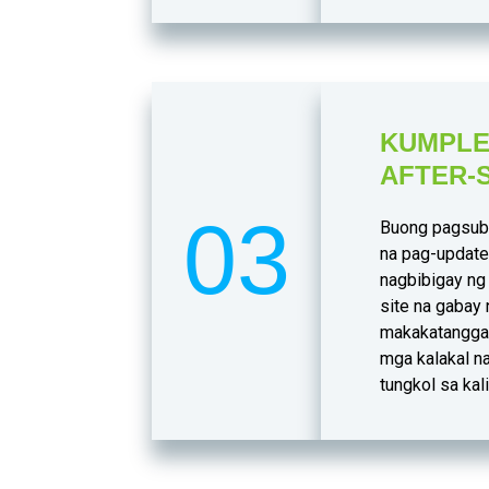
KUMPLE
AFTER-
03
Buong pagsuba
na pag-update
nagbibigay ng 
site na gabay n
makakatangga
mga kalakal n
tungkol sa kal