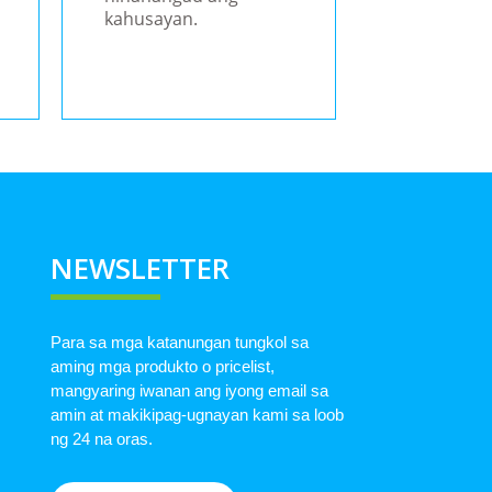
kahusayan.
NEWSLETTER
Para sa mga katanungan tungkol sa
aming mga produkto o pricelist,
mangyaring iwanan ang iyong email sa
amin at makikipag-ugnayan kami sa loob
ng 24 na oras.