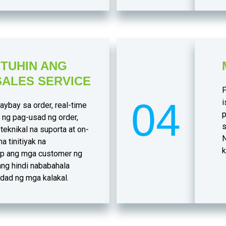
TUHIN ANG
SALES SERVICE
P
04
i
ybay sa order, real-time
p
 ng pag-usad ng order,
s
teknikal na suporta at on-
N
a tinitiyak na
k
p ang mga customer ng
ang hindi nababahala
idad ng mga kalakal.