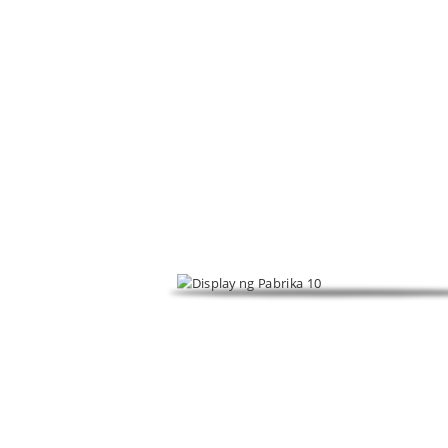
P
Nakatuon sa foaming regulators, PVC process