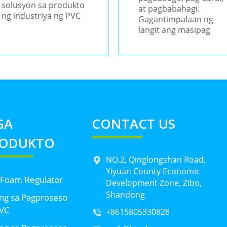
solusyon sa produkto
at pagbabahagi.
ng industriya ng PVC
Gagantimpalaan ng
langit ang masipag
GA
CONTACT US
RODUKTO
NO.2, Qinglongshan Road,
Yiyuan County Economic
 Foam Regulator
Development Zone, Zibo,
Shandong
ng sa Pagproseso
PVC
+8615805330828