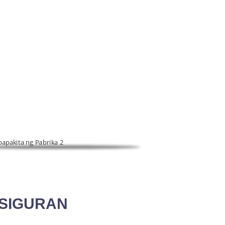
KA
prehensibong enterprise na nagsasama ng R&D,
ASIGURAN