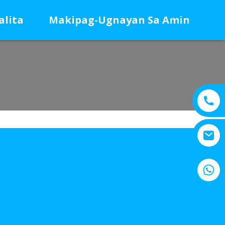
alita
Makipag-Ugnayan Sa Amin
+8615805330828