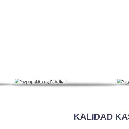
AGPAPAKITA NG PABRI
ing aid at iba pang produkto, ang HeTianXia ay isang kom
produksyon at benta.
KALIDAD K