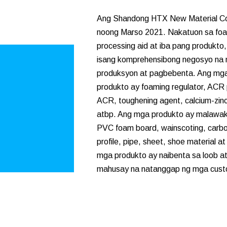
Ang Shandong HTX New Material Co.,
noong Marso 2021. Nakatuon sa foa
processing aid at iba pang produkto
isang komprehensibong negosyo na
produksyon at pagbebenta. Ang mg
produkto ay foaming regulator, ACR 
ACR, toughening agent, calcium-zinc s
atbp. Ang mga produkto ay malawak
PVC foam board, wainscoting, carbon
profile, pipe, sheet, shoe material at
mga produkto ay naibenta sa loob at
mahusay na natanggap ng mga cust