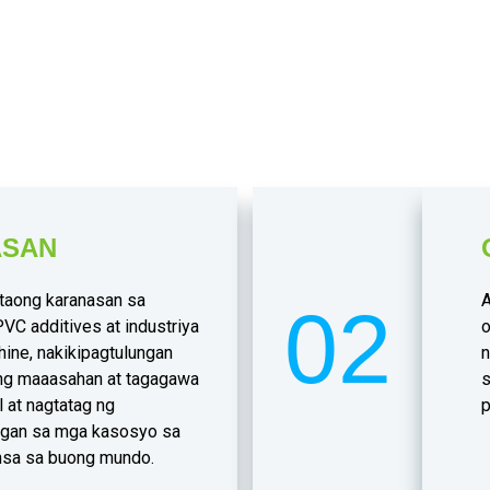
GA BENEPISYO NG PAGPILI S
ASAN
 taong karanasan sa
A
02
PVC additives at industriya
o
hine, nakikipagtulungan
n
 ng maaasahan at tagagawa
s
 at nagtatag ng
p
ngan sa mga kasosyo sa
ansa sa buong mundo.