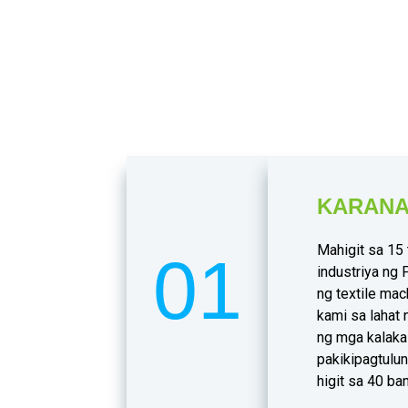
ANG M
KARAN
Mahigit sa 15
01
industriya ng 
ng textile mac
kami sa lahat
ng mga kalakal
pakikipagtulu
higit sa 40 b