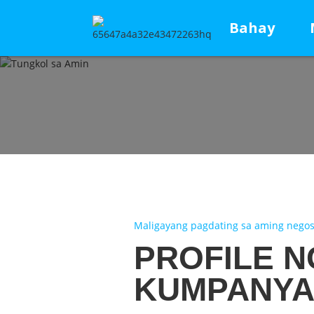
Bahay
Maligayang pagdating sa aming nego
PROFILE N
KUMPANY