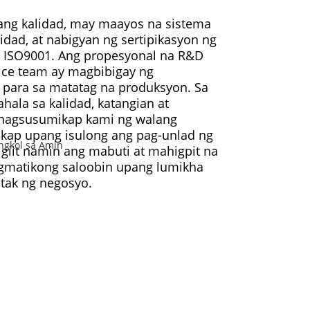
ang kalidad, may maayos na sistema
dad, at nabigyan ng sertipikasyon ng
t ISO9001. Ang propesyonal na R&D
vice team ay magbibigay ng
 para sa matatag na produksyon. Sa
ala sa kalidad, katangian at
, nagsusumikap kami ng walang
ap upang isulong ang pag-unlad ng
nigiit namin ang mabuti at mahigpit na
gmatikong saloobin upang lumikha
atak ng negosyo.