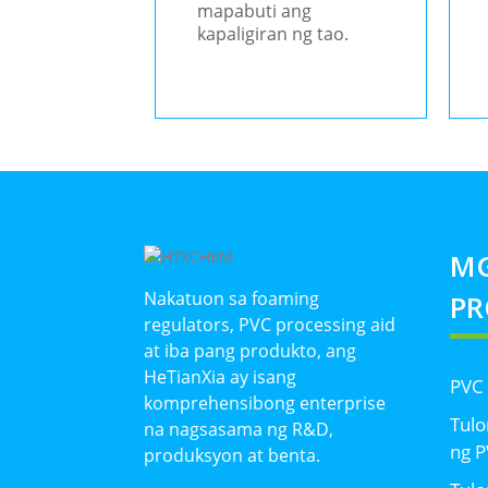
mapabuti ang
kapaligiran ng tao.
M
Nakatuon sa foaming
P
regulators, PVC processing aid
at iba pang produkto, ang
HeTianXia ay isang
PVC
komprehensibong enterprise
Tulo
na nagsasama ng R&D,
ng 
produksyon at benta.