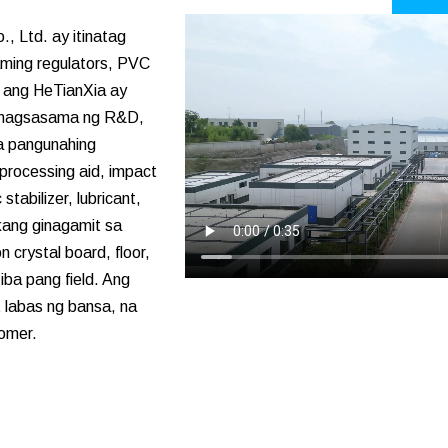
 Ltd. ay itinatag
ming regulators, PVC
, ang HeTianXia ay
 nagsasama ng R&D,
a pangunahing
processing aid, impact
tabilizer, lubricant,
ang ginagamit sa
 crystal board, floor,
 iba pang field. Ang
 labas ng bansa, na
omer.