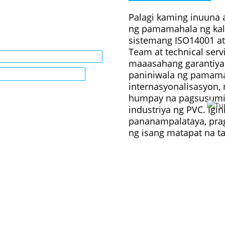
Palagi kaming inuuna 
ng pamamahala ng kali
sistemang ISO14001 a
Team at technical ser
maaasahang garantiya
paniniwala ng pamamah
internasyonalisasyon
humpay na pagsusumik
industriya ng PVC. Igi
pananampalataya, pra
ng isang matapat na t