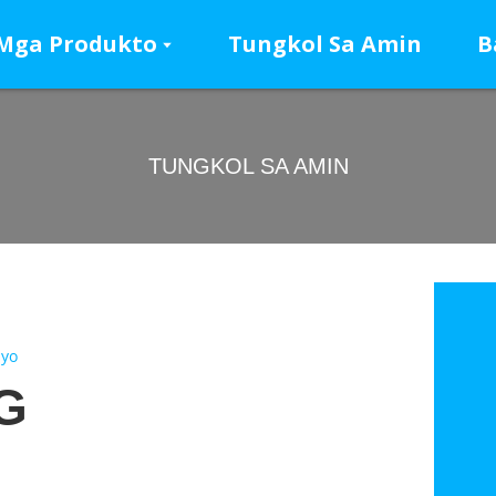
Mga Produkto
Tungkol Sa Amin
B
TUNGKOL SA AMIN
syo
G
A