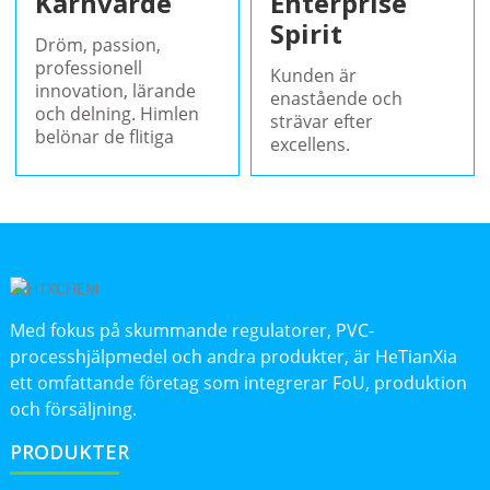
Kärnvärde
Enterprise
Spirit
Dröm, passion,
professionell
Kunden är
innovation, lärande
enastående och
och delning. Himlen
strävar efter
belönar de flitiga
excellens.
Med fokus på skummande regulatorer, PVC-
processhjälpmedel och andra produkter, är HeTianXia
ett omfattande företag som integrerar FoU, produktion
och försäljning.
PRODUKTER