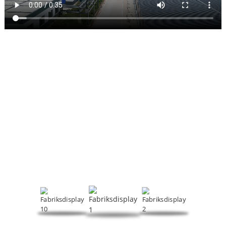
FABRIKSDISPLAY
Med fokus på skummande regulatorer, PVC-processhjälpmedel
och andra produkter, är HeTianXia ett omfattande företag som
integrerar FoU, produktion och försäljning.