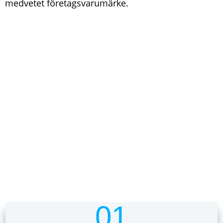
medvetet företagsvarumärke.
FÖRDELARNA MED ATT
VÄLJA OSS
01