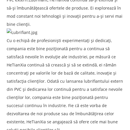
să-și îmbunătățească ofertele de produse. Ei explorează în
mod constant noi tehnologii și inovații pentru a-și servi mai
bine clienții.
Cu o echipă de profesioniști experimentați și dedicați,
compania este bine poziționată pentru a continua să
satisfacă nevoile în evoluție ale industriei, pe măsură ce
HeTianXia continuă să crească și să se extindă, ei rămân
concentrați pe valorile lor de bază de calitate, inovație și
satisfacția clienților. Odată cu lansarea lubrifiantului extern
din PVC și dedicarea lor continuă pentru a satisface nevoile
clienților lor, compania este bine poziționată pentru
succesul continuu în industrie. Fie că este vorba de
dezvoltarea de noi produse sau de îmbunătățirea celor
existente, HeTianXia se angajează să ofere cele mai bune
soluții posibile clienților săi.