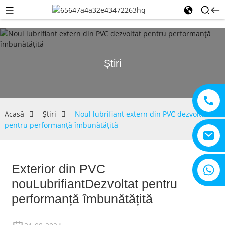
Ştiri
Acasă
Ştiri
Noul lubrifiant extern din PVC dezvoltat
pentru performanță îmbunătățită
Exterior din PVC
+8615805330828
nou
Lubrifiant
Dezvoltat pentru
performanță îmbunătățită