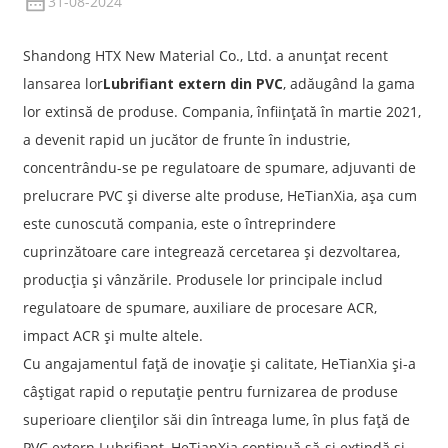
31-08-2024
Shandong HTX New Material Co., Ltd. a anunțat recent
lansarea lor
Lubrifiant extern din PVC
, adăugând la gama
lor extinsă de produse. Compania, înființată în martie 2021,
a devenit rapid un jucător de frunte în industrie,
concentrându-se pe regulatoare de spumare, adjuvanti de
prelucrare PVC și diverse alte produse, HeTianXia, așa cum
este cunoscută compania, este o întreprindere
cuprinzătoare care integrează cercetarea și dezvoltarea,
producția și vânzările. Produsele lor principale includ
regulatoare de spumare, auxiliare de procesare ACR,
impact ACR și multe altele.
Cu angajamentul față de inovație și calitate, HeTianXia și-a
câștigat rapid o reputație pentru furnizarea de produse
superioare clienților săi din întreaga lume, în plus față de
PVC extern.
Lubrifiant
, HeTianXia continuă să-și extindă și