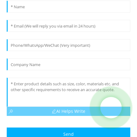
AI Helps Write
Send