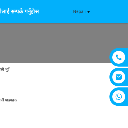
ीलाई सम्पर्क गर्नुहोस
Nepali
+८६१५८०५३३०८२८