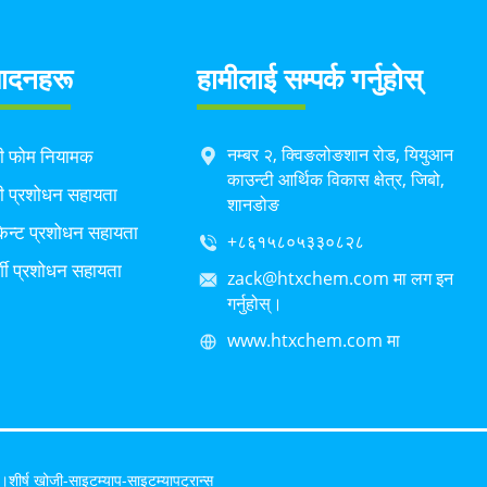
पादनहरू
हामीलाई सम्पर्क गर्नुहोस्
नम्बर २, क्विङलोङशान रोड, यियुआन
सी फोम नियामक
काउन्टी आर्थिक विकास क्षेत्र, जिबो,
ी प्रशोधन सहायता
शानडोङ
िकेन्ट प्रशोधन सहायता
+८६१५८०५३३०८२८
्शी प्रशोधन सहायता
zack@htxchem.com मा लग इन
गर्नुहोस्।
www.htxchem.com मा
त।
शीर्ष खोजी
-
साइटम्याप
-
साइटम्यापट्रान्स