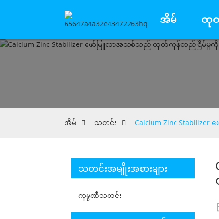
အိမ်
ထုတ
အိမ်
သတင်း
Calcium Zinc Stabilizer 
သတင်းအမျိုးအစားများ
ကုမ္ပဏီသတင်း