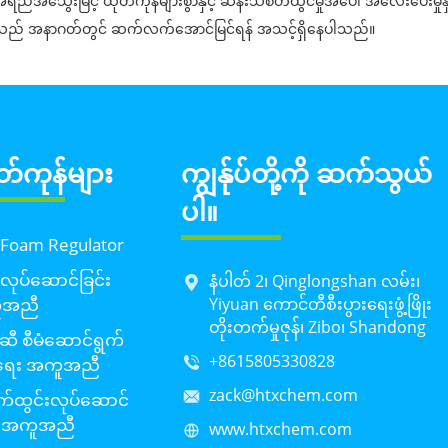
ရည်အသွေးမြင့် ထုတ်ကုန်များစွာနှင့် ဆန်းသစ်တီထွင်မှုအပေါ် အလေးပေးမှု
ည် အနာဂတ်တွင် ဆက်လက်အောင်မြင်ရန် အသင့်ရှိနေပါသည်။
တ်ကုန်များ
ကျွန်ုပ်တို့ကို ဆက်သွယ်
ပါ။
 Foam Regulator
လုပ်ဆောင်ခြင်း
နံပါတ် 2၊ Qinglongshan လမ်း၊
ူအညီ
Yiyuan ကောင်တီစီးပွားရေးဖွံ့ဖြိုး
တိုးတက်မှုဇုန်၊ Zibo၊ Shandong
ဆီ စီမံဆောင်ရွက်
+8615805330828
ရေး အကူအညီ
zack@htxchem.com
်ထွင်းလုပ်ဆောင်
်း အကူအညီ
www.htxchem.com