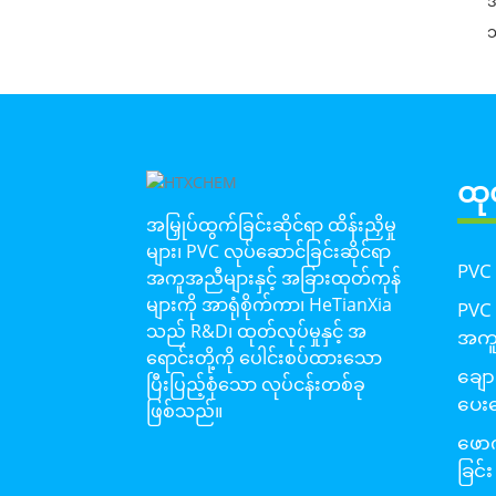
အ
သ
ထု
အမြှုပ်ထွက်ခြင်းဆိုင်ရာ ထိန်းညှိမှု
များ၊ PVC လုပ်ဆောင်ခြင်းဆိုင်ရာ
PVC
အကူအညီများနှင့် အခြားထုတ်ကုန်
များကို အာရုံစိုက်ကာ၊ HeTianXia
PVC 
သည် R&D၊ ထုတ်လုပ်မှုနှင့် အ
အက
ရောင်းတို့ကို ပေါင်းစပ်ထားသော
ချော
ပြီးပြည့်စုံသော လုပ်ငန်းတစ်ခု
ပေး
ဖြစ်သည်။
ဖောက
ခြင