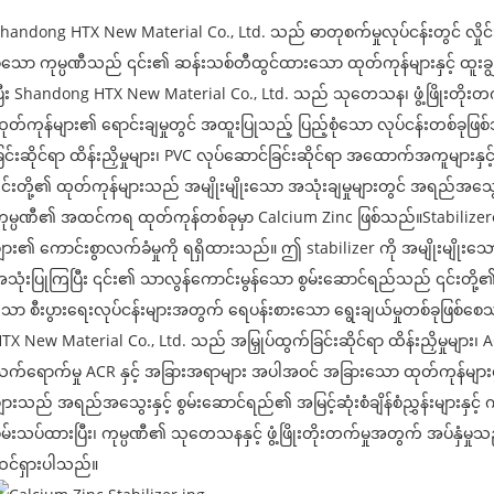
handong HTX New Material Co., Ltd. သည် ဓာတုစက်မှုလုပ်ငန်းတွင် လှ
ဲ့သော ကုမ္ပဏီသည် ၎င်း၏ ဆန်းသစ်တီထွင်ထားသော ထုတ်ကုန်များနှင့် ထူးချွန
ြီး Shandong HTX New Material Co., Ltd. သည် သုတေသန၊ ဖွံ့ဖြိုးတိုးတက်မှ
ုတ်ကုန်များ၏ ရောင်းချမှုတွင် အထူးပြုသည့် ပြည့်စုံသော လုပ်ငန်းတစ်ခုဖြစ်
ြင်းဆိုင်ရာ ထိန်းညှိမှုများ၊ PVC လုပ်ဆောင်ခြင်းဆိုင်ရာ အထောက်အကူများနှ
င်းတို့၏ ထုတ်ကုန်များသည် အမျိုးမျိုးသော အသုံးချမှုများတွင် အရည်အသွေးမြ
ုမ္ပဏီ၏ အထင်ကရ ထုတ်ကုန်တစ်ခုမှာ Calcium Zinc ဖြစ်သည်။
Stabilizer
ျား၏ ကောင်းစွာလက်ခံမှုကို ရရှိထားသည်။ ဤ stabilizer ကို အမျိုးမျိုးသော 
သုံးပြုကြပြီး ၎င်း၏ သာလွန်ကောင်းမွန်သော စွမ်းဆောင်ရည်သည် ၎င်းတို့
ော စီးပွားရေးလုပ်ငန်းများအတွက် ရေပန်းစားသော ရွေးချယ်မှုတစ်ခုဖြစ်စေ
TX New Material Co., Ltd. သည် အမြှုပ်ထွက်ခြင်းဆိုင်ရာ ထိန်းညှိမှုများ
က်ရောက်မှု ACR နှင့် အခြားအရာများ အပါအဝင် အခြားသော ထုတ်ကုန်မျ
ျားသည် အရည်အသွေးနှင့် စွမ်းဆောင်ရည်၏ အမြင့်ဆုံးစံချိန်စံညွှန်းများနှင့
မ်းသပ်ထားပြီး၊ ကုမ္ပဏီ၏ သုတေသနနှင့် ဖွံ့ဖြိုးတိုးတက်မှုအတွက် အပ်နှ
င်ရှားပါသည်။