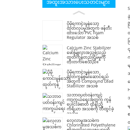
အထူးအသားပေးသတင်းများ
S
ခ
ပိုမိုကောင်းမွန်သော
ပ
ထုတ်လုပ်မှုအတွက် ဖန်တီး
ထားသော PVC Foam
ထ
Regulator အသစ်
ခ
Calcium Zinc Stabilizer
၎
ဖော်မြူလာအသစ်သည်
ထုတ်ကုန်တည်ငြိမ်မှုကို
က
တိုးတက်စေသည်။
မ
ပိုမိုကောင်းမွန်သော
အ
ထုတ်ကုန်စွမ်းဆောင်ရည်
အတွက် Compound Lead
သ
Stabilizer အသစ်
H
သဘာဝပတ်ဝန်းကျင်
သ
ကာကွယ်ရေးအတွက် ကွန်
ပေါင်းခဲဓာတ် ထိန်းညှိ
မ
ကိရိယာ အသစ်ကို တီထွင်ခဲ့
သည်။
စ
လေ့လာမှုအသစ်က
ထ
Chlorinated Polyethylene
၏အကျိုးကျေးဇူးများကို