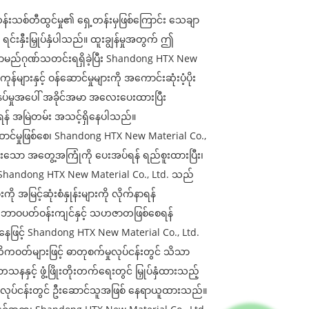
းသစ်တီထွင်မှု၏ ရှေ့တန်းမှဖြစ်ကြောင်း သေချာ
်းနှီးမြှုပ်နှံပါသည်။ ထူးချွန်မှုအတွက် ဤ
မည်ဂုဏ်သတင်းရရှိခဲ့ပြီး Shandong HTX New
ျားနှင့် ဝန်ဆောင်မှုများကို အကောင်းဆုံးပံ့ပိုး
ပ်မှုအပေါ် အခိုင်အမာ အလေးပေးထားပြီး
ရန် အမြဲတမ်း အသင့်ရှိနေပါသည်။
ောင်မှုဖြစ်စေ၊ Shandong HTX New Material Co.,
းသော အတွေ့အကြုံကို ပေးအပ်ရန် ရည်စူးထားပြီး၊
့ Shandong HTX New Material Co., Ltd. သည်
အမြင့်ဆုံးစံနှုန်းများကို လိုက်နာရန်
ဘာဝပတ်ဝန်းကျင်နှင့် သဟဇာတဖြစ်စေရန်
ုပ်အနေဖြင့် Shandong HTX New Material Co., Ltd.
ိကဝတ်များဖြင့် ဓာတုစက်မှုလုပ်ငန်းတွင် သိသာ
င့် ဖွံ့ဖြိုးတိုးတက်ရေးတွင် မြှုပ်နှံထားသည့်
်မှုလုပ်ငန်းတွင် ဦးဆောင်သူအဖြစ် နေရာယူထားသည်။