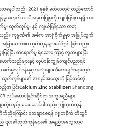
ိုင်းထနေပါသည်။ 2021 ခုနှစ် မတ်လတွင် တည်ထောင်
်မှုအတွက် အသိအမှတ်ပြုမှုကို လျင်မြန်စွာ ရရှိထား
ု၊ ထုတ်လုပ်မှု၊ နှင့် ကျယ်ပြန့်သော ဓာတု
သည်။ ကုမ္ပဏီ၏ အဓိက အာရုံစိုက်မှုမှာ အမြှုပ်ထွက်
င့် အခြားဆက်စပ် ထုတ်ကုန်များပေါ်တွင် ဖြစ်သည်။
င့်ပြီး ထိရောက်မှု ရှိသောကြောင့် လူသိများပြီး
ဖောက်သည်များနှင့် လုပ်ငန်းကျွမ်းကျင်ပညာရှင်
စက်မှုလုပ်ငန်းနှင့် အသုံးချပလီကေးရှင်းများတွင်
၏ ထုတ်ကုန်များ၏ အရည်အသွေးကို မြှင့်တင်လို
သည့်အပြင်၊
Calcium Zinc Stabilizer
၊ Shandong
၊ ACR လုပ်ဆောင်ခြင်းဆိုင်ရာ အကူအညီများ၊
ားစွာကိုလည်း ပေးဆောင်ပါသည်။ ဤထုတ်ကုန်
် ကိုက်ညီကြောင်း သေချာစေရန် ဂရုတစိုက် တီထွင်
ံမှုသည် ၎င်း၏ထုတ်ကုန်များ၏ အရည်အသွေးတွင်