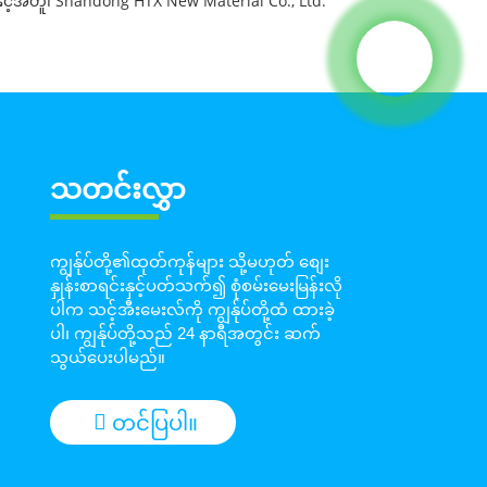
နှင့်အတူ၊ Shandong HTX New Material Co., Ltd.
သတင်းလွှာ
ကျွန်ုပ်တို့၏ထုတ်ကုန်များ သို့မဟုတ် စျေး
နှုန်းစာရင်းနှင့်ပတ်သက်၍ စုံစမ်းမေးမြန်းလို
ပါက သင့်အီးမေးလ်ကို ကျွန်ုပ်တို့ထံ ထားခဲ့
ပါ၊ ကျွန်ုပ်တို့သည် 24 နာရီအတွင်း ဆက်
သွယ်ပေးပါမည်။
တင်ပြပါ။