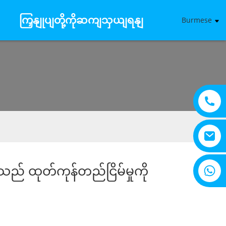
ကြှနျုပျတို့ကိုဆကျသှယျရနျ
Burmese
+8615805330828
ည် ထုတ်ကုန်တည်ငြိမ်မှုကို