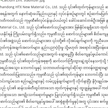
handong HTX New Material Co., Ltd. သည် ၎င်း၏ထုတ်ကုန်များသည် ဆန်
ေရန်အတွက် နောက်ဆုံးပေါ်နည်းပညာနှင့် လုပ်ငန်းစဉ်များတွင် စဉ်ဆက်မပြတ် ရင
တိကဝတ်သည် ကုမ္ပဏီ၏လုပ်ငန်းနယ်ပယ်တွင် ခေါင်းဆောင်တစ်ဦးအဖြစ် နာ
aterial Co., Ltd. သည် ၎င်း၏ဖောက်သည်များအား ဖြစ်နိုင်ချေရှိသော ထုတ်ကုန်မ
ေးနိုင်ရန် ကြိုးပမ်းလျက်ရှိသည်။ ကုမ္ပဏီသည် ဖောက်သည်များ၏ စိတ်ကျေန
င်း၏အဖွဲ့သည် ဖောက်သည်များအား ၎င်းတို့၏ လိုအပ်ချက်များကို ကူညီပေး
ုတ်ကုန်အချက်အလက်များ၊ နည်းပညာပံ့ပိုးမှု သို့မဟုတ် အရောင်းအပြီးဝန်ဆ
td. သည် ၎င်း၏ဖောက်သည်များအတွက် ချောမွေ့ပြီး စိတ်ကျေနပ်ဖွယ်ကောင်
ုမ္ပဏီသည် ၎င်း၏ထုတ်ကုန်အစုစုကို ဆက်လက်ကြီးထွားချဲ့ထွင်နေသကဲ့သို
ရည်အသွေး၊ ဘေးကင်းမှုနှင့် သဘာဝပတ်ဝန်းကျင်ဆိုင်ရာ တာဝန်ဝတ္တရားများကို 
တိကဝတ်ပြုထားသည်။ ကုမ္ပဏီသည် ၎င်း၏ထုတ်ကုန်များ ဘေးကင်းပြီး သ
င်းကျပ်သော စည်းမျဉ်းများနှင့် လမ်းညွှန်ချက်များကို လိုက်နာပြီး နိဂုံးချ
ည် ၎င်း၏ ဆန်းသစ်တီထွင်ထားသော ထုတ်ကုန်များနှင့် ထူးချွန်မှုအပေါ် ကတ
င်ရှားသော အကျိုးသက်ရောက်မှုများ ပြုလုပ်လျက်ရှိသည်။ ကုမ္ပဏီ၏ သုတေသနနှ
ောက်သည်များ၏ စိတ်ကျေနပ်မှုအပေါ် အာရုံစူးစိုက်မှုနှင့်အတူ ၎င်းအား စက