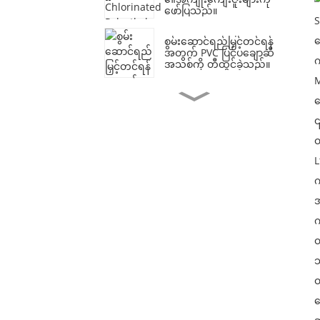
ဖော်ပြသည်။
S
စ
စွမ်းဆောင်ရည်မြှင့်တင်ရန်
အတွက် PVC ပြင်ပချောဆီ
က
အသစ်ကို တီထွင်ခဲ့သည်။
M
စွမ်းဆောင်ရည် ပိုမို
ပ
ကောင်းမွန်စေရန်အတွက်
PVC အတွင်းပိုင်းချောဆီ
၎
အသစ်ကို တီထွင်ခဲ့သည်။
ထ
ထုတ်ကုန်တည်ငြိမ်မှုအတွက်
L
Calcium Zinc Stabilizer
အသစ်ကို ထုတ်ဖော်ပြသခဲ့
က
သည်။
အ
ဆောက်လုပ်ရေးလုပ်ငန်းတွင်
က
Compound Lead
Stabilizer လိုအပ်ချက် တိုး
တ
လာသည်။
သ
လေ့လာမှုအသစ်က
ထ
Chlorinated Polyethylene
၏ ဖြစ်နိုင်ချေအန္တရာယ်များ
ဖ
ကို ပြသသည်။