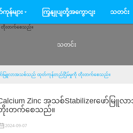
်ကုန်များ
ကြှနျုပျတို့အကွောငျး
သတင်း
သတင်း
ဖော်မြူလာအသစ်သည် ထုတ်ကုန်တည်ငြိမ်မှုကို တိုးတက်စေသည်။
Calcium Zinc အသစ်
Stabilizer
ဖော်မြူလာသ
တိုးတက်စေသည်။
2024-09-07