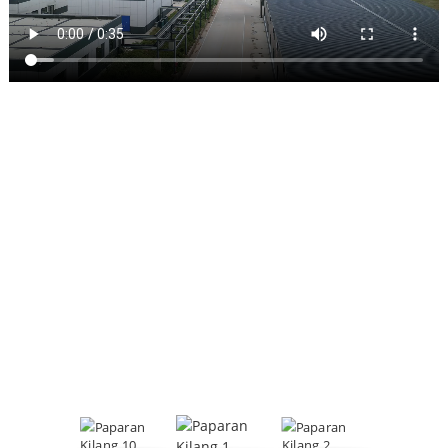
PAPARAN KILANG
Memfokuskan pada pengawal selia berbuih, alat bantu
pemprosesan PVC dan produk lain, HeTianXia ialah perusahaan
komprehensif yang menyepadukan R&D, pengeluaran dan
jualan.