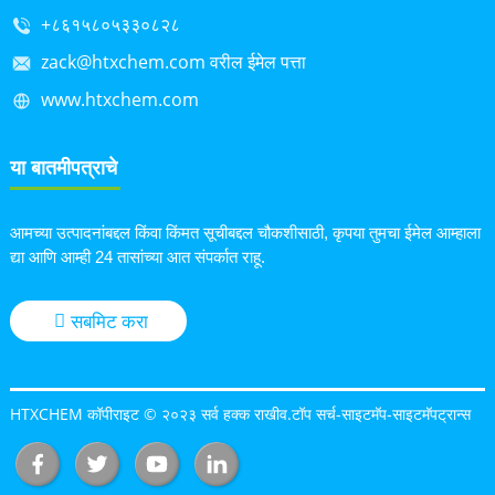
+८६१५८०५३३०८२८
zack@htxchem.com वरील ईमेल पत्ता
www.htxchem.com
या बातमीपत्राचे
आमच्या उत्पादनांबद्दल किंवा किंमत सूचीबद्दल चौकशीसाठी, कृपया तुमचा ईमेल आम्हाला
द्या आणि आम्ही 24 तासांच्या आत संपर्कात राहू.
सबमिट करा
HTXCHEM कॉपीराइट © २०२३ सर्व हक्क राखीव.
टॉप सर्च
-
साइटमॅप
-
साइटमॅपट्रान्स