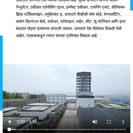
एकत्रित करणारी एक व्यापक उपक्रम आहे. मुख्य उत्पादने म्हणजे फोमिंग
रेग्युलेटर, एसीआर प्रोसेसिंग एड्स, इम्पॅक्ट एसीआर, टफनिंग एजंट, कॅल्शियम-
झिंक स्टॅबिलायझर, ल्युब्रिकंट इ. उत्पादने पीव्हीसी फोम बोर्ड, वेनस्कॉटिंग,
कार्बन क्रिस्टल बोर्ड, फ्लोअर, प्रोफाइल, पाईप, शीट, शू मटेरियल आणि इतर
क्षेत्रात मोठ्या प्रमाणात वापरली जातात. उत्पादने देश-विदेशात विकली गेली
आहेत, ग्राहकांकडून त्यांना चांगला प्रतिसाद मिळाला आहे.