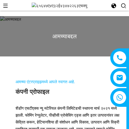
आमच्याबद्दल
आमच्या एंटरप्राइझमध्ये आपले स्वागत आहे.
कंपनी प्रोफाइल
+८६१५८०५३३०८२८
शेंडोंग एचटीएक्स न्यू मटेरियल कंपनी लिमिटेडची स्थापना मार्च २०२१ मध्ये
झाली. फोमिंग रेग्युलेटर, पीव्हीसी प्रोसेसिंग एड्स आणि इतर उत्पादनांवर लक्ष
केंद्रित करून, हेटियानशिया ही संशोधन आणि विकास, उत्पादन आणि विक्री