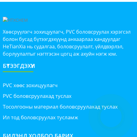
Хөөсрүүлэгч зохицуулагч, PVC боловсруулах хэрэгсэл
болон бусад бүтээгдэхүүнд анхаарлаа хандуулдаг
HeTianXia нь судалгаа, боловсруулалт, үйлдвэрлэл,
борлуулалтыг нэгтгэсэн цогц аж ахуйн нэгж юм.
БҮТЭЭГДЭХҮҮН
PVC хөөс зохицуулагч
PVC боловсруулахад туслах
Тосолгооны материал боловсруулахад туслах
Ил тод боловсруулах тусламж
БИДЭНД ХОЛБОО БАРИХ