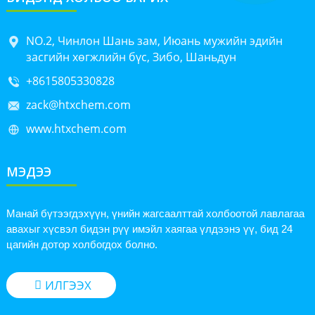
NO.2, Чинлон Шань зам, Июань мужийн эдийн
засгийн хөгжлийн бүс, Зибо, Шаньдун
+8615805330828
zack@htxchem.com
www.htxchem.com
МЭДЭЭ
Манай бүтээгдэхүүн, үнийн жагсаалттай холбоотой лавлагаа
авахыг хүсвэл бидэн рүү имэйл хаягаа үлдээнэ үү, бид 24
цагийн дотор холбогдох болно.
ИЛГЭЭХ