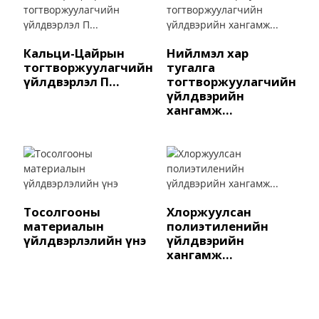
Кальци-Цайрын
Нийлмэл хар
тогтворжуулагчийн
тугалга
үйлдвэрлэл П...
тогтворжуулагчийн
үйлдвэрийн
хангамж...
Тосолгооны
Хлоржуулсан
материалын
полиэтиленийн
үйлдвэрлэлийн үнэ
үйлдвэрийн
хангамж...