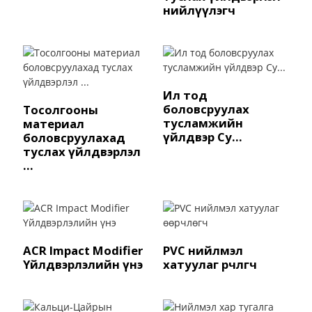
нийлүүлэгч
Ил тод
боловсруулах
Тосолгооны
тусламжийн
материал
үйлдвэр Су...
боловсруулахад
туслах үйлдвэрлэл
...
ACR Impact Modifier
PVC нийлмэл
Үйлдвэрлэлийн үнэ
хатуулаг өөрчлөгч