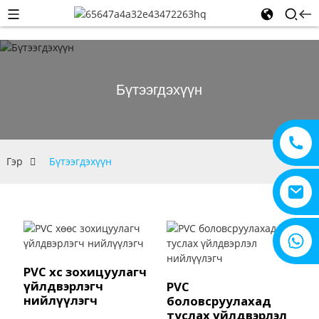
Бүтээгдэхүүн
Гэр
Бүтээгдэхүүн
+8615805330828
PVC хөөс зохицуулагч
үйлдвэрлэгч
PVC
нийлүүлэгч
боловсруулахад
туслах үйлдвэрлэл