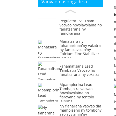
Vaovao nasongadina
S
i
Regulator PVC Foam
m
vaovao novolavolaina ho
fanatsarana ny
P
famokarana
m
Manatsara ny
d
fahamarinan'ny vokatra
ny famolavolan'ny
h
Calcium Zinc Stabilizer
vaovao
M
f
Fanamafisana Lead
Tambatra Vaovao ho
f
fanatsarana ny vokatra
f
Mpampiorina Lead
Tambajotra vaovao
novolavolaina ho
M
fiarovana ny tontolo
iainana
t
Ny fianarana vaovao dia
m
mampiseho ny tombony
azo avy amin'ny