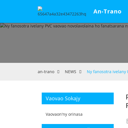
An-Trano
an-trano
NEWS
Ny fanosotra ivelany
Vaovao Sokajy
Vaovaon'ny orinasa