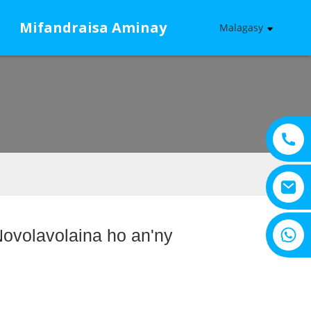
Mifandraisa Aminay
Malagasy
+8615805330828
ovolavolaina ho an'ny