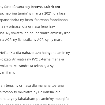
ny fandefasana azy ireo
PVC Lubricant
a, naorina tamin'ny martsa 2021, dia lasa
 mpandrindra ny foam, fitaovana fanodinana
a ny orinasa, dia orinasa feno izay
a. Ny vokatra lehibe indrindra amin'izy ireo
a ACR, ny fiantraikany ACR, sy ny maro
 HeTianXia dia nahazo laza haingana amin'ny
o izao, Ankoatra ny PVC External
menaka
vokatra. Mitrandraka teknolojia sy
anjifany.
ran-tena, ny orinasa dia manana toerana
mitombo sy mivelatra ny HeTianXia, dia
ozana ary ny fahafaham-po amin'ny mpanjifa