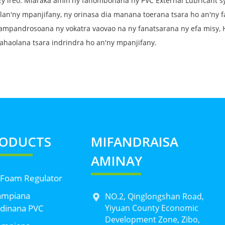
zy ireo. Miaraka amin'ny fanombohana ny PVC External Lubricant 
ilan'ny mpanjifany, ny orinasa dia manana toerana tsara ho an'ny 
ampandrosoana ny vokatra vaovao na ny fanatsarana ny efa misy,
ahaolana tsara indrindra ho an'ny mpanjifany.
ODUCTS
MIFANDRAISA
AMINAY
 Foam Regulator
ampiana
NO.2, Qinglongshan Road,
dinana PVC
Yiyuan County Economic
Development Zone, Zibo,