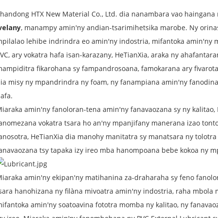
handong HTX New Material Co., Ltd. dia nanambara vao haingana 
velany
, manampy amin'ny andian-tsarimihetsika marobe. Ny orinas
pilalao lehibe indrindra eo amin'ny indostria, mifantoka amin'ny
VC, ary vokatra hafa isan-karazany, HeTianXia, araka ny ahafantaran
ampiditra fikarohana sy fampandrosoana, famokarana ary fivarotan
ia misy ny mpandrindra ny foam, ny fanampiana amin'ny fanodinan
afa.
iaraka amin'ny fanoloran-tena amin'ny fanavaozana sy ny kalitao,
anomezana vokatra tsara ho an'ny mpanjifany manerana izao tontol
anosotra
, HeTianXia dia manohy manitatra sy manatsara ny tolotra 
anavaozana tsy tapaka izy ireo mba hanompoana bebe kokoa ny mp
iaraka amin'ny ekipan'ny matihanina za-draharaha sy feno fanolo
sara hanohizana ny filàna mivoatra amin'ny indostria, raha mbola 
ifantoka amin'ny soatoavina fototra momba ny kalitao, ny fanava