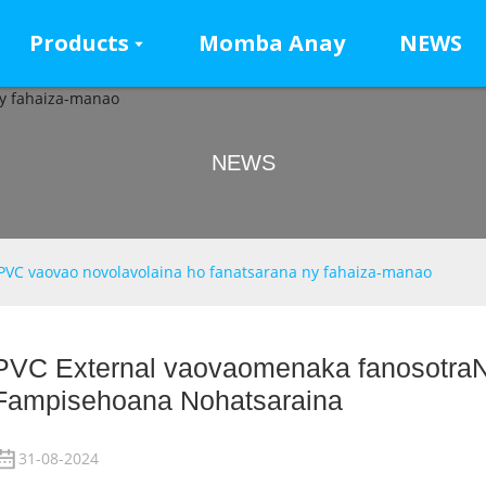
Products
Momba Anay
NEWS
NEWS
 PVC vaovao novolavolaina ho fanatsarana ny fahaiza-manao
PVC External vaovao
menaka fanosotra
N
Fampisehoana Nohatsaraina
31-08-2024