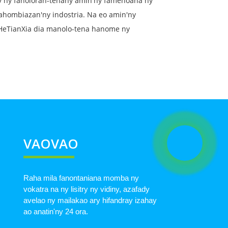
sy ny fanoloran-tenany amin'ny famenoana ny
fahombiazan'ny indostria. Na eo amin'ny
 HeTianXia dia manolo-tena hanome ny
VAOVAO
Raha mila fanontaniana momba ny
vokatra na ny lisitry ny vidiny, azafady
avelao ny mailakao ary hifandray izahay
ao anatin'ny 24 ora.