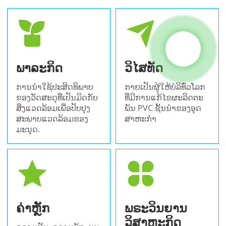
ພາລະກິດ
ວິໄສທັດ
ການນໍາໃຊ້ປະສິດທິພາບ
ກາຍ​ເປັນ​ຜູ້​ໃຫ້​ບໍ​ລິ​ທົ່ວ​ໂລກ​
ຂອງວັດສະດຸທີ່ເປັນມິດກັບ
ທີ່​ມີ​ການ​ແກ້​ໄຂ​ຜະ​ລິດ​ຕະ​
ສິ່ງແວດລ້ອມເພື່ອປັບປຸງ
ພັນ PVC ຊັ້ນ​ນໍາ​ຂອງ​ອຸດ​
ສະພາບແວດລ້ອມຂອງ
ສາ​ຫະ​ກໍາ​
ມະນຸດ.
ຄ່າຫຼັກ
ພຣະວິນຍານ
ວິສາຫະກິດ