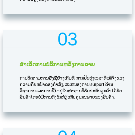
03
ສໍາເລັດການບໍລິການຫລັງການຂາຍ
ການຕິດຕາມການສັ່ງຊື້ຢ່າງເຕັມທີ່, ການປັບປຸງເວລາທີ່ແທ້ຈິງຂອງ
ຄວາມຄືບຫນ້າຂອງຄໍາສັ່ງ, ສະຫນອງການ surport ດ້ານ
ວິຊາການແລະການຊີ້ນໍາຢູ່ໃນສະຖານທີ່ຮັບປະກັນລູກຄ້າໄດ້ຮັບ
ສິນຄ້າໂດຍບໍ່ມີການກັງວົນກ່ຽວກັບຄຸນນະພາບຂອງສິນຄ້າ.