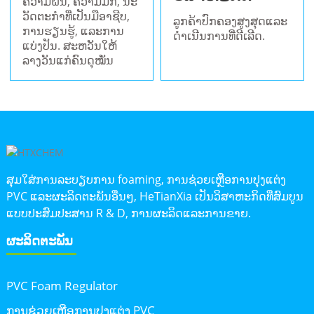
ຄວາມຝັນ, ຄວາມມັກ, ນະ
ວັດຕະກໍາທີ່ເປັນມືອາຊີບ,
ລູກຄ້າປົກຄອງສູງສຸດແລະ
ການຮຽນຮູ້, ແລະການ
ດໍາເນີນການທີ່ດີເລີດ.
ແບ່ງປັນ. ສະຫວັນໃຫ້
ລາງວັນແກ່ຄົນດຸໝັ່ນ
ສຸມໃສ່ການລະບຽບການ foaming, ການຊ່ວຍເຫຼືອການປຸງແຕ່ງ
PVC ແລະຜະລິດຕະພັນອື່ນໆ, HeTianXia ເປັນວິສາຫະກິດທີ່ສົມບູນ
ແບບປະສົມປະສານ R & D, ການຜະລິດແລະການຂາຍ.
ຜະລິດຕະພັນ
PVC Foam Regulator
ການຊ່ວຍເຫຼືອການປຸງແຕ່ງ PVC