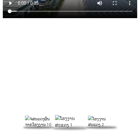
ໂຮງງານຜະລິດ
ສຸມໃສ່ການລະບຽບການ foaming, ການຊ່ວຍເຫຼືອການປຸງແຕ່ງ PVC ແລະ
ຜະລິດຕະພັນອື່ນໆ, HeTianXia ເປັນວິສາຫະກິດທີ່ສົມບູນແບບປະສົມປະສານ
R & D, ການຜະລິດແລະການຂາຍ.