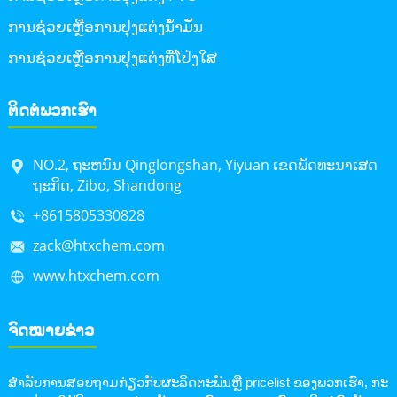
ການຊ່ວຍເຫຼືອການປຸງແຕ່ງນໍ້າມັນ
ການ​ຊ່ວຍ​ເຫຼືອ​ການ​ປຸງ​ແຕ່ງ​ທີ່​ໂປ່ງ​ໃສ​
ຕິດຕໍ່ພວກເຮົາ
NO.2​, ຖະ​ຫນົນ Qinglongshan​, Yiyuan ເຂດ​ພັດ​ທະ​ນາ​ເສດ​
ຖະ​ກິດ​, Zibo​, Shandong​
+8615805330828
zack@htxchem.com
www.htxchem.com
ຈົດໝາຍຂ່າວ
ສໍາ​ລັບ​ການ​ສອບ​ຖາມ​ກ່ຽວ​ກັບ​ຜະ​ລິດ​ຕະ​ພັນ​ຫຼື pricelist ຂອງ​ພວກ​ເຮົາ​, ກະ​