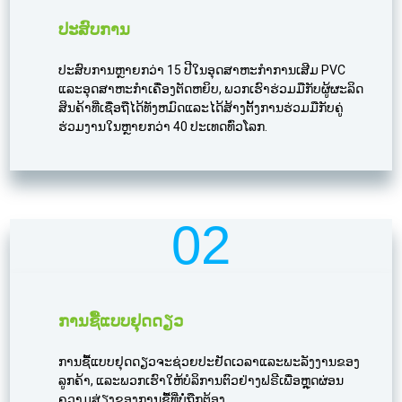
ປະສົບການ
ປະສົບການຫຼາຍກວ່າ 15 ປີໃນອຸດສາຫະກໍາການເສີມ PVC
ແລະອຸດສາຫະກໍາເຄື່ອງຕັດຫຍິບ, ພວກເຮົາຮ່ວມມືກັບຜູ້ຜະລິດ
ສິນຄ້າທີ່ເຊື່ອຖືໄດ້ທັງຫມົດແລະໄດ້ສ້າງຕັ້ງການຮ່ວມມືກັບຄູ່
ຮ່ວມງານໃນຫຼາຍກວ່າ 40 ປະເທດທົ່ວໂລກ.
02
ການຊື້ແບບຢຸດດຽວ
ການຊື້ແບບຢຸດດຽວຈະຊ່ວຍປະຢັດເວລາແລະພະລັງງານຂອງ
ລູກຄ້າ, ແລະພວກເຮົາໃຫ້ບໍລິການຕົວຢ່າງຟຣີເພື່ອຫຼຸດຜ່ອນ
ຄວາມສ່ຽງຂອງການຊື້ທີ່ບໍ່ຖືກຕ້ອງ.