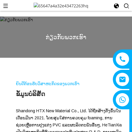
ກ່ຽວກັບພວກເຮົາ
ຍິນດີຕ້ອນຮັບວິສາຫະກິດຂອງພວກເຮົາ
ຂໍ້ມູນບໍລິສັດ
+8615805330828
Shandong HTX New Material Co., Ltd. ໄດ້ຖືກສ້າງຕັ້ງຂຶ້ນໃນ
ເດືອນມີນາ 2021. ໂດຍສຸມໃສ່ການຄວບຄຸມ foaming, ການ
ຊ່ວຍເຫຼືອການປຸງແຕ່ງ PVC ແລະຜະລິດຕະພັນອື່ນໆ, HeTianXia