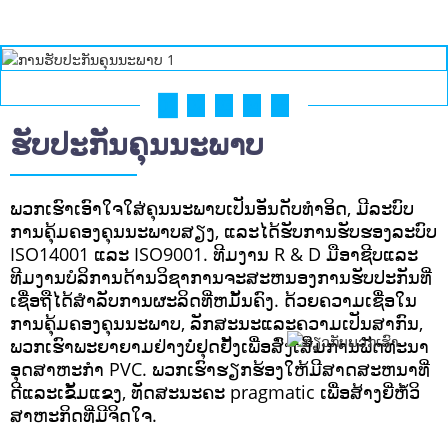
01
02
03
04
05
ຮັບປະກັນຄຸນນະພາບ
ພວກເຮົາເອົາໃຈໃສ່ຄຸນນະພາບເປັນອັນດັບທໍາອິດ, ມີລະບົບ
ການຄຸ້ມຄອງຄຸນນະພາບສຽງ, ແລະໄດ້ຮັບການຮັບຮອງລະບົບ
ISO14001 ແລະ ISO9001. ທີມງານ R & D ມືອາຊີບແລະ
ທີມງານບໍລິການດ້ານວິຊາການຈະສະຫນອງການຮັບປະກັນທີ່
ເຊື່ອຖືໄດ້ສໍາລັບການຜະລິດທີ່ຫມັ້ນຄົງ. ດ້ວຍຄວາມເຊື່ອໃນ
ການຄຸ້ມຄອງຄຸນນະພາບ, ລັກສະນະແລະຄວາມເປັນສາກົນ,
ພວກເຮົາພະຍາຍາມຢ່າງບໍ່ຢຸດຢັ້ງເພື່ອສົ່ງເສີມການພັດທະນາ
ອຸດສາຫະກໍາ PVC. ພວກ​ເຮົາ​ຮຽກ​ຮ້ອງ​ໃຫ້​ມີ​ສາດ​ສະ​ຫນາ​ທີ່​
ດີ​ແລະ​ເຂັ້ມ​ແຂງ​, ທັດ​ສະ​ນະ​ຄະ pragmatic ເພື່ອ​ສ້າງ​ຍີ່​ຫໍ້​ວິ​
ສາ​ຫະ​ກິດ​ທີ່​ມີ​ຈິດ​ໃຈ​.