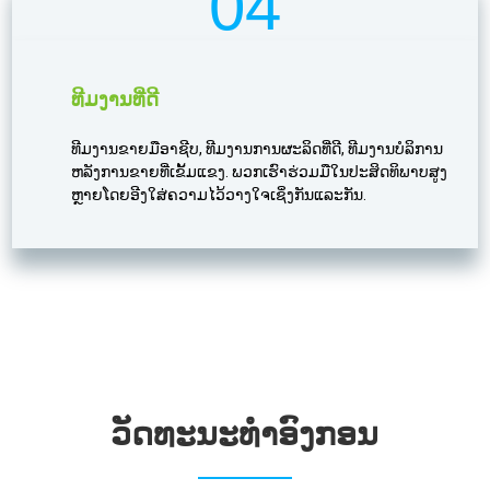
04
ທີມງານທີ່ດີ
ທີມງານຂາຍມືອາຊີບ, ທີມງານການຜະລິດທີ່ດີ, ທີມງານບໍລິການ
ຫລັງການຂາຍທີ່ເຂັ້ມແຂງ. ພວກເຮົາຮ່ວມມືໃນປະສິດທິພາບສູງ
ຫຼາຍໂດຍອີງໃສ່ຄວາມໄວ້ວາງໃຈເຊິ່ງກັນແລະກັນ.
ວັດທະນະທໍາອົງກອນ