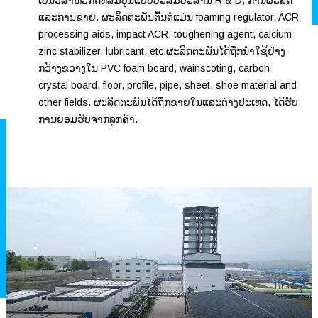
ເປັນວິສາຫະກິດທີ່ສົມບູນແບບປະສົມປະສານ R & D, ການຜະລິດ
ແລະການຂາຍ. ຜະລິດຕະພັນຕົ້ນຕໍແມ່ນ foaming regulator, ACR
processing aids, impact ACR, toughening agent, calcium-
zinc stabilizer, lubricant, etc.ຜະລິດຕະພັນໄດ້ຖືກນໍາໃຊ້ຢ່າງ
ກວ້າງຂວາງໃນ PVC foam board, wainscoting, carbon
crystal board, floor, profile, pipe, sheet, shoe material and
other fields. ຜະລິດຕະພັນໄດ້ຖືກຂາຍໃນແລະຕ່າງປະເທດ, ໄດ້ຮັບ
ການຍອມຮັບຈາກລູກຄ້າ.