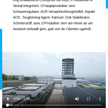
eng ëmfaassend Entreprise déi R&D, Produktioun a
Verkaf integréiert. D'Haaptprodukter sinn
Schaumregulator, ACR-Veraarbechtungshëllef, Impakt
ACR, Toughening Agent, Kalzium-Zink Stabilisator,
Schmierstoff, asw. D'Produkter sinn am Heem an am
Ausland verkaaft ginn, gutt vun de Clienten ugeholl.