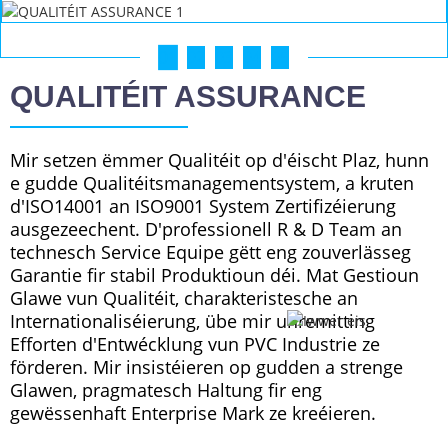
01
02
03
04
05
QUALITÉIT ASSURANCE
Mir setzen ëmmer Qualitéit op d'éischt Plaz, hunn
e gudde Qualitéitsmanagementsystem, a kruten
d'ISO14001 an ISO9001 System Zertifizéierung
ausgezeechent. D'professionell R & D Team an
technesch Service Equipe gëtt eng zouverlässeg
Garantie fir stabil Produktioun déi. Mat Gestioun
Glawe vun Qualitéit, charakteristesche an
Internationaliséierung, übe mir unremitting
Efforten d'Entwécklung vun PVC Industrie ze
förderen. Mir insistéieren op gudden a strenge
Glawen, pragmatesch Haltung fir eng
gewëssenhaft Enterprise Mark ze kreéieren.