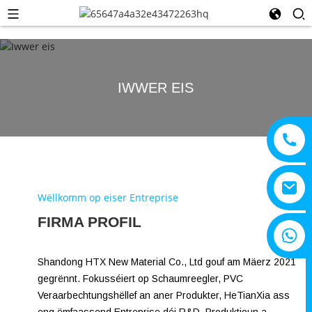
IWWER EIS
Wëllkomm op eiser Entreprise
FIRMA PROFIL
+8615805330828
Shandong HTX New Material Co., Ltd gouf am Mäerz 2021
gegrënnt. Fokusséiert op Schaumreegler, PVC
Veraarbechtungshëllef an aner Produkter, HeTianXia ass