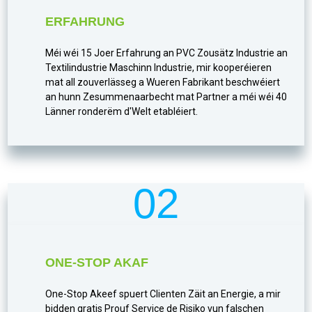
ERFAHRUNG
Méi wéi 15 Joer Erfahrung an PVC Zousätz Industrie an
Textilindustrie Maschinn Industrie, mir kooperéieren
mat all zouverlässeg a Wueren Fabrikant beschwéiert
an hunn Zesummenaarbecht mat Partner a méi wéi 40
Länner ronderëm d'Welt etabléiert.
02
ONE-STOP AKAF
One-Stop Akeef spuert Clienten Zäit an Energie, a mir
bidden gratis Prouf Service de Risiko vun falschen