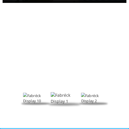
FABRÉCK DISPLAY
Fokusséiert op Schaumreegler, PVC Veraarbechtungshëllef an
aner Produkter, HeTianXia ass eng ëmfaassend Entreprise déi
R&D, Produktioun a Verkaf integréiert.