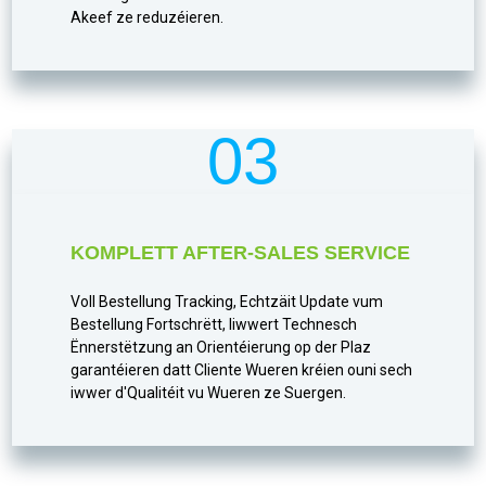
Akeef ze reduzéieren.
03
KOMPLETT AFTER-SALES SERVICE
Voll Bestellung Tracking, Echtzäit Update vum
Bestellung Fortschrëtt, liwwert Technesch
Ënnerstëtzung an Orientéierung op der Plaz
garantéieren datt Cliente Wueren kréien ouni sech
iwwer d'Qualitéit vu Wueren ze Suergen.