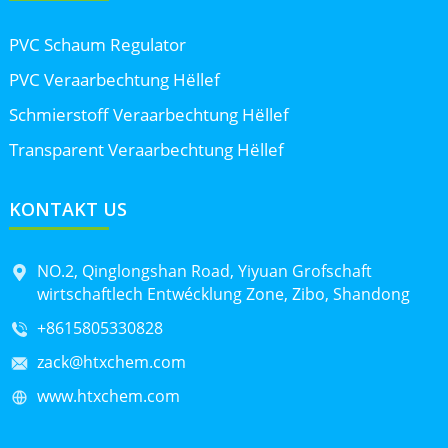
PVC Schaum Regulator
PVC Veraarbechtung Hëllef
Schmierstoff Veraarbechtung Hëllef
Transparent Veraarbechtung Hëllef
KONTAKT US
NO.2, Qinglongshan Road, Yiyuan Grofschaft
wirtschaftlech Entwécklung Zone, Zibo, Shandong
+8615805330828
zack@htxchem.com
www.htxchem.com