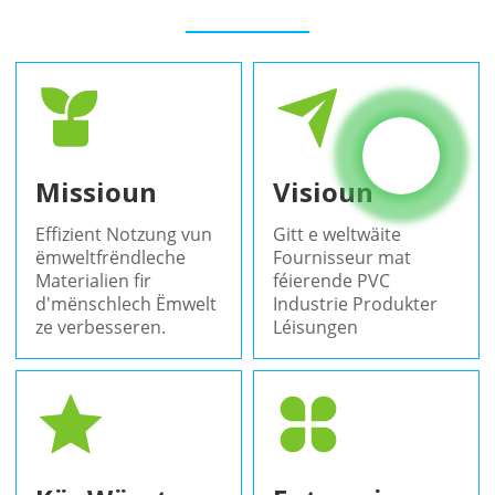
Missioun
Visioun
Effizient Notzung vun
Gitt e weltwäite
ëmweltfrëndleche
Fournisseur mat
Materialien fir
féierende PVC
d'mënschlech Ëmwelt
Industrie Produkter
ze verbesseren.
Léisungen