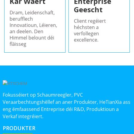
Kär Wäert
Enterprise
Geescht
Dram, Leidenschaft,
berufflech
Client regéiert
Innovatioun, Léieren,
héchsten a
an deelen. Den
verfollegen
Himmel belount déi
excellence.
fläisseg
Fokusséiert op Schaumreegler, PVC
Veraarbechtungshëllef an aner Produkter, HeTianXia ass
eng ëmfaassend Entreprise déi R&D, Produktioun a
Verkaf integréiert.
PRODUKTER