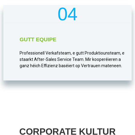
04
GUTT EQUIPE
Professionell Verkafsteam, e gutt Produktiounsteam, e
staarkt After-Sales Service Team. Mir kooperéieren a
ganz héich Effizienz baséiert op Vertrauen mateneen.
CORPORATE KULTUR