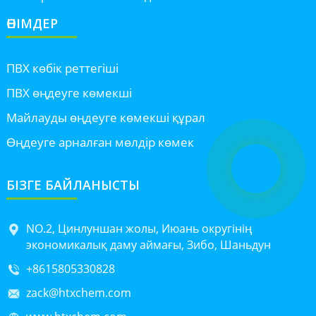
ӨНІМДЕР
ПВХ көбік реттегіші
ПВХ өңдеуге көмекші
Майлауды өңдеуге көмекші құрал
Өңдеуге арналған мөлдір көмек
БІЗГЕ БАЙЛАНЫСТЫ
NO.2, Цинлуншан жолы, Июань округінің
экономикалық даму аймағы, Зибо, Шаньдун
+8615805330828
zack@htxchem.com