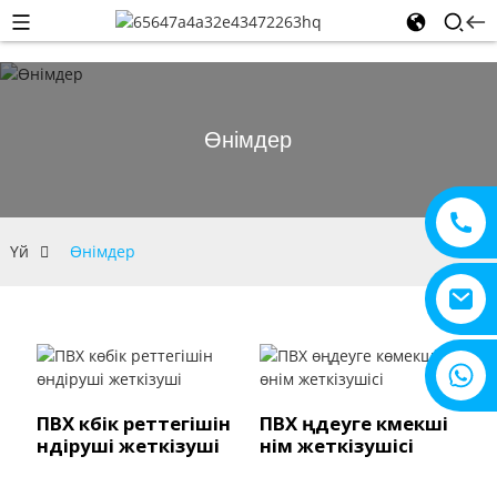
Өнімдер
Үй
Өнімдер
+8615805330828
ПВХ көбік реттегішін
ПВХ өңдеуге көмекші
өндіруші жеткізуші
өнім жеткізушісі