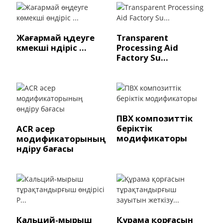
Жағармай өңдеуге
Transparent
көмекші өндіріс ...
Processing Aid
Factory Su...
ПВХ композиттік
беріктік
ACR әсер
модификаторы
модификаторының
өндіру бағасы
Кальций-мырыш
Құрама қорғасын