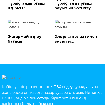
тұрақтандырғыш
тұрақтандырғыш
өндірісі P...
зауытын жеткізу...
Жағармай өндіру
Хлорлы полиэтилен
бағасы
зауыты...
Көбік түзетін реттегіштерге, ПВХ өңдеу құралдарына
және басқа өнімдерге назар аудара отырып, HeTianXia
ҒЗТКЖ, өндіріс пен сатуды біріктіретін кешенді
кәсіпорын болып табылады.