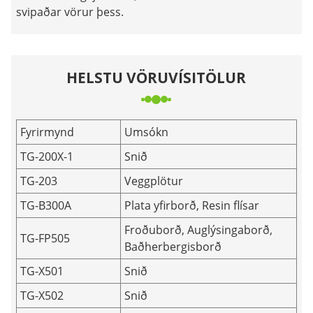
svipaðar vörur þess.
HELSTU VÖRUVÍSITÖLUR
Fyrirmynd
Umsókn
TG-200X-1
Snið
TG-203
Veggplötur
TG-B300A
Plata yfirborð, Resin flísar
Froðuborð, Auglýsingaborð,
TG-FP505
Baðherbergisborð
TG-X501
Snið
TG-X502
Snið