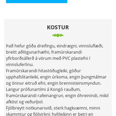
KOSTUR
Það hefur góða dreifingu, eindrægni, vinnsluflæði,
breitt aðlögunarhæfni, framúrskarandi
yfirborðsáferð á vörum með PVC plastefni í
vinnsluferlinu.
Framúrskarandi hitastöðugleiki, góður
upphafslitanleiki, engin úrkoma, engin þungmálmar
og önnur eitruð efni, engin brennisteinsmyndun.
Langur prófunartími á Kongó rauðum,
framúrskarandi rafeinangrun, engin óhreinindi, mikil
afköst og veðurþol.
Fjölbreytt notkunarsvið, sterk hagkvæmni, minni
skammtur og fjölvirkni; hvítleikinn er betri en