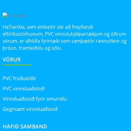
HeTianXia, sem einbeitir sér að freyðandi
eftirlitsstofnunum, PVC vinnsluhjálpartækjum og öðrum
vörum, er alhliða fyrirtæki sem samþættir rannsóknir og
þróun, framleiðslu og sölu.
VÖRUR
PVC froðustillir
PVC vinnsluaðstoð
Vinnsluaðstoð fyrir smurolíu
Gegnsætt vinnsluaðstoð
HAFIÐ SAMBAND