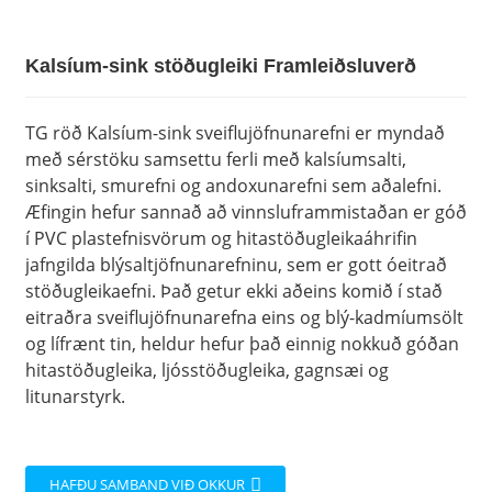
Kalsíum-sink stöðugleiki Framleiðsluverð
TG röð Kalsíum-sink sveiflujöfnunarefni er myndað
með sérstöku samsettu ferli með kalsíumsalti,
sinksalti, smurefni og andoxunarefni sem aðalefni.
Æfingin hefur sannað að vinnsluframmistaðan er góð
í PVC plastefnisvörum og hitastöðugleikaáhrifin
jafngilda blýsaltjöfnunarefninu, sem er gott óeitrað
stöðugleikaefni. Það getur ekki aðeins komið í stað
eitraðra sveiflujöfnunarefna eins og blý-kadmíumsölt
og lífrænt tin, heldur hefur það einnig nokkuð góðan
hitastöðugleika, ljósstöðugleika, gagnsæi og
litunarstyrk.
HAFÐU SAMBAND VIÐ OKKUR