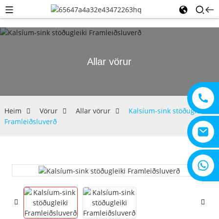
Allar vörur
Heim
Vörur
Allar vörur
Kalsíum-sink stöðugleiki
Framleiðsluverð
+8615805330828