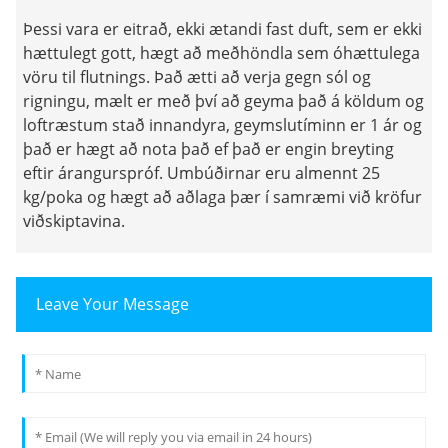
Þessi vara er eitrað, ekki ætandi fast duft, sem er ekki
hættulegt gott, hægt að meðhöndla sem óhættulega
vöru til flutnings. Það ætti að verja gegn sól og
rigningu, mælt er með því að geyma það á köldum og
loftræstum stað innandyra, geymslutíminn er 1 ár og
það er hægt að nota það ef það er engin breyting
eftir árangurspróf. Umbúðirnar eru almennt 25
kg/poka og hægt að aðlaga þær í samræmi við kröfur
viðskiptavina.
Leave Your Message