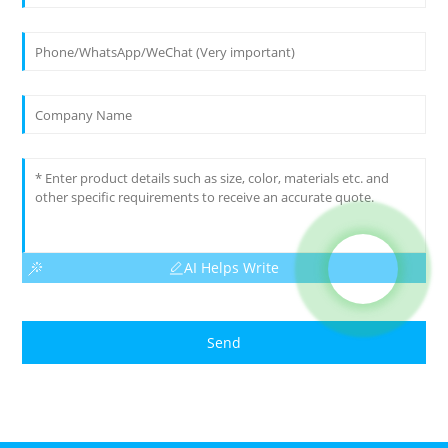
AI Helps Write
Send