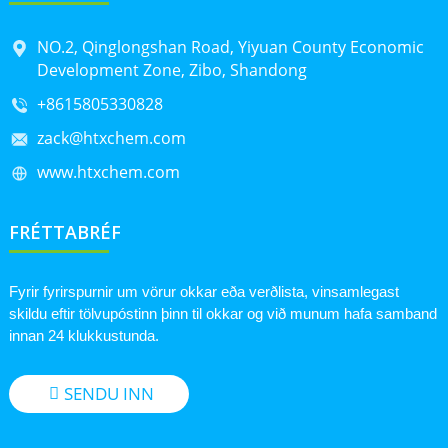
NO.2, Qinglongshan Road, Yiyuan County Economic
Development Zone, Zibo, Shandong
+8615805330828
zack@htxchem.com
www.htxchem.com
FRÉTTABRÉF
Fyrir fyrirspurnir um vörur okkar eða verðlista, vinsamlegast
skildu eftir tölvupóstinn þinn til okkar og við munum hafa samband
innan 24 klukkustunda.
SENDU INN