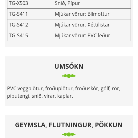
TG-X503
Snið, Pípur
TG-S411
Mjúkar vörur: Bílmottur
TG-S412
Mjúkar vörur: Þéttilistar
TG-S415
Mjúkar vörur: PVC leður
UMSÓKN
PVC veggplötur, froðuplötur, froðuskór, gólf, rör,
píputengi, snið, vírar, kaplar.
GEYMSLA, FLUTNINGUR, PÖKKUN