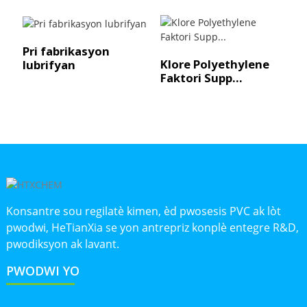
Pri fabrikasyon
Klore Polyethylene
lubrifyan
Faktori Supp...
Konsantre sou regilatè kimen, èd pwosesis PVC ak lòt
pwodwi, HeTianXia se yon antrepriz konplè entegre R&D,
pwodiksyon ak lavant.
PWODWI YO