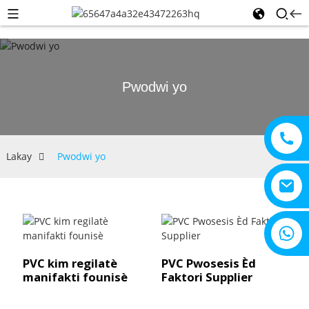
Pwodwi yo
Lakay
Pwodwi yo
+8615805330828
PVC kim regilatè
PVC Pwosesis Èd
manifakti founisè
Faktori Supplier