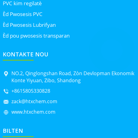
PVC kim regilatè
Èd Pwosesis PVC
Èd Pwosesis Lubrifyan
Èd pou pwosesis transparan
KONTAKTE NOU
NO.2, Qinglongshan Road, Zòn Devlopman Ekonomik
Konte Yiyuan, Zibo, Shandong
+8615805330828
zack@htxchem.com
www.htxchem.com
BILTEN