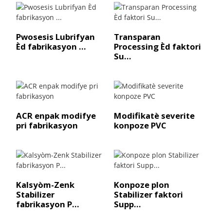
Pwosesis Lubrifyan
Transparan
Èd fabrikasyon ...
Processing Èd faktori
Su...
ACR enpak modifye
Modifikatè severite
pri fabrikasyon
konpoze PVC
Kalsyòm-Zenk
Konpoze plon
Stabilizer
Stabilizer faktori
fabrikasyon P...
Supp...