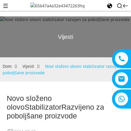
Vijesti
Dom
Vijesti
Novi složeni olovni stabilizator razvijen za
poboljšane proizvode
Novo složeno
+8615805330828
olovo
Stabilizator
Razvijeno za
poboljšane proizvode