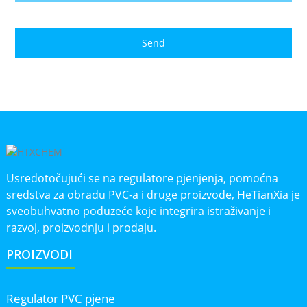
Send
Usredotočujući se na regulatore pjenjenja, pomoćna
sredstva za obradu PVC-a i druge proizvode, HeTianXia je
sveobuhvatno poduzeće koje integrira istraživanje i
razvoj, proizvodnju i prodaju.
PROIZVODI
Regulator PVC pjene