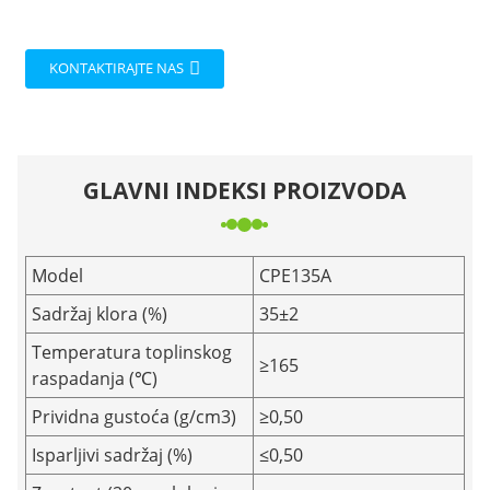
KONTAKTIRAJTE NAS
GLAVNI INDEKSI PROIZVODA
Model
CPE135A
Sadržaj klora (%)
35±2
Temperatura toplinskog
≥165
raspadanja (℃)
Prividna gustoća (g/cm3)
≥0,50
Isparljivi sadržaj (%)
≤0,50