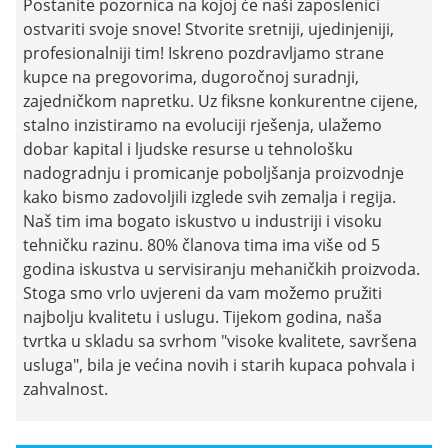
Postanite pozornica na kojoj će naši zaposlenici
ostvariti svoje snove! Stvorite sretniji, ujedinjeniji,
profesionalniji tim! Iskreno pozdravljamo strane
kupce na pregovorima, dugoročnoj suradnji,
zajedničkom napretku. Uz fiksne konkurentne cijene,
stalno inzistiramo na evoluciji rješenja, ulažemo
dobar kapital i ljudske resurse u tehnološku
nadogradnju i promicanje poboljšanja proizvodnje
kako bismo zadovoljili izglede svih zemalja i regija.
Naš tim ima bogato iskustvo u industriji i visoku
tehničku razinu. 80% članova tima ima više od 5
godina iskustva u servisiranju mehaničkih proizvoda.
Stoga smo vrlo uvjereni da vam možemo pružiti
najbolju kvalitetu i uslugu. Tijekom godina, naša
tvrtka u skladu sa svrhom "visoke kvalitete, savršena
usluga", bila je većina novih i starih kupaca pohvala i
zahvalnost.