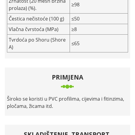
Zrnatost (20 mesh brzina
≥98
prolaza) (%).
Čestica nečistoće (100 g)
≤50
Vlačna čvrstoća (MPa)
≥8
Tvrdoća po Shoru (Shore
≤65
A)
PRIMJENA
Široko se koristi u PVC profilima, cijevima i fitinzima,
pločama, žicama itd.
SKLADIŠTENJE, TRANSPORT,