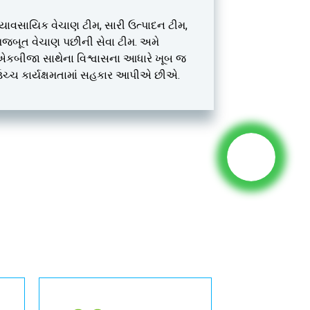
્યાવસાયિક વેચાણ ટીમ, સારી ઉત્પાદન ટીમ,
જબૂત વેચાણ પછીની સેવા ટીમ. અમે
કબીજા સાથેના વિશ્વાસના આધારે ખૂબ જ
ચ્ચ કાર્યક્ષમતામાં સહકાર આપીએ છીએ.