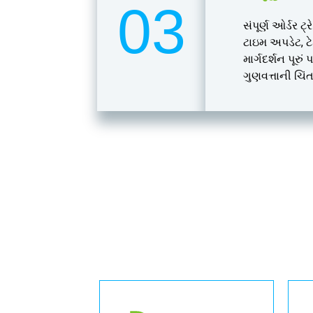
03
સંપૂર્ણ ઓર્ડર ટ
ટાઇમ અપડેટ, ટ
માર્ગદર્શન પૂરું
ગુણવત્તાની ચિંત