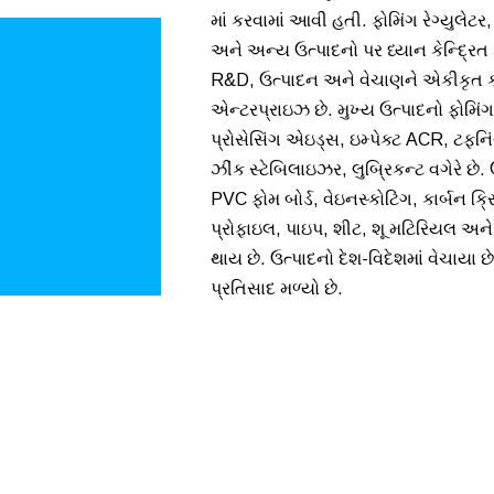
માં કરવામાં આવી હતી. ફોમિંગ રેગ્યુલેટ
અને અન્ય ઉત્પાદનો પર ધ્યાન કેન્દ્રિ
R&D, ઉત્પાદન અને વેચાણને એકીકૃત 
એન્ટરપ્રાઇઝ છે. મુખ્ય ઉત્પાદનો ફોમિંગ
પ્રોસેસિંગ એઇડ્સ, ઇમ્પેક્ટ ACR, ટફન
ઝીંક સ્ટેબિલાઇઝર, લુબ્રિકન્ટ વગેરે છે.
PVC ફોમ બોર્ડ, વેઇનસ્કોટિંગ, કાર્બન ક્રિ
પ્રોફાઇલ, પાઇપ, શીટ, શૂ મટિરિયલ અને 
થાય છે. ઉત્પાદનો દેશ-વિદેશમાં વેચાયા છે,
પ્રતિસાદ મળ્યો છે.