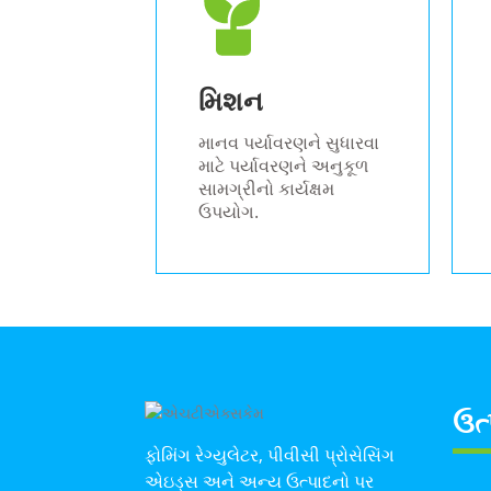
મિશન
માનવ પર્યાવરણને સુધારવા
માટે પર્યાવરણને અનુકૂળ
સામગ્રીનો કાર્યક્ષમ
ઉપયોગ.
ઉત
ફોમિંગ રેગ્યુલેટર, પીવીસી પ્રોસેસિંગ
એઇડ્સ અને અન્ય ઉત્પાદનો પર