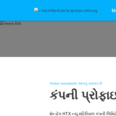
ઘ
અમારા વ્યવસાયમાં આપનું સ્વાગત છે
કંપની પ્રોફા
શેન્ડોંગ HTX ન્યૂ મટિરિયલ કંપની લિમિટ