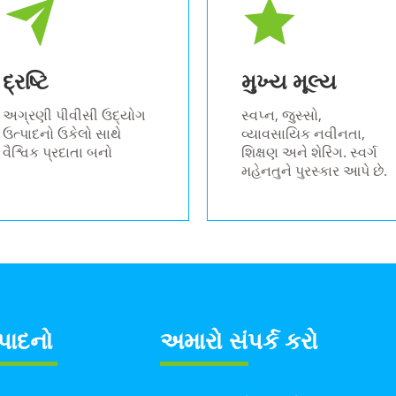
દ્રષ્ટિ
મુખ્ય મૂલ્ય
અગ્રણી પીવીસી ઉદ્યોગ
સ્વપ્ન, જુસ્સો,
ઉત્પાદનો ઉકેલો સાથે
વ્યાવસાયિક નવીનતા,
વૈશ્વિક પ્રદાતા બનો
શિક્ષણ અને શેરિંગ. સ્વર્ગ
મહેનતુને પુરસ્કાર આપે છે.
્પાદનો
અમારો સંપર્ક કરો