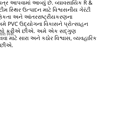
ત્ર આપવામાં આવ્યું છે. વ્યાવસાયિક R &
મ સ્થિર ઉત્પાદન માટે વિશ્વસનીય ગેરંટી
ક્ષણિકતા અને આંતરરાષ્ટ્રીયકરણના
 અમે PVC ઉદ્યોગના વિકાસને પ્રોત્સાહન
ાસો કરીએ છીએ. અમે એક સદ્ગુણ
વા માટે સારા અને કઠોર વિશ્વાસ, વ્યવહારિક
 છીએ.