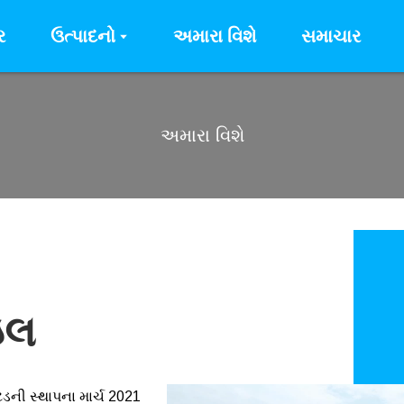
ર
ઉત્પાદનો
અમારા વિશે
સમાચાર
અમારા વિશે
ઇલ
ેડની સ્થાપના માર્ચ 2021