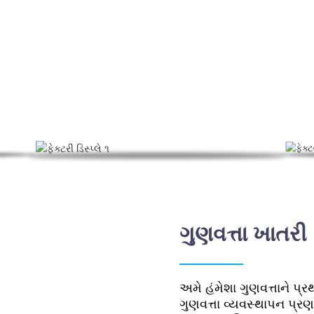
ફેક્ટરી ડિસ્પ્લે
અન્ય ઉત્પાદનો પર ધ્યાન કેન્દ્રિત કરીને, હેટીઆનક્સિયા એક વ્યાપક 
એકીકૃત કરે છે.
ગુણવત્તા ખાતરી
અમે હંમેશા ગુણવત્તાને પ
ગુણવત્તા વ્યવસ્થાપન પ્