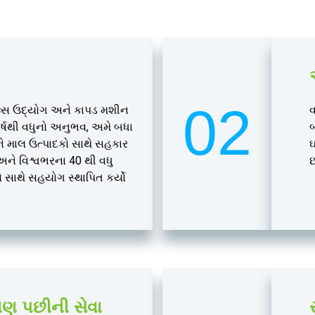
02
વ્સ ઉદ્યોગ અને કાપડ મશીન
વ
વર્ષથી વધુનો અનુભવ, અમે બધા
બ
 માલ ઉત્પાદકો સાથે સહકાર
ઘ
 વિશ્વભરના 40 થી વધુ
રો સાથે સહયોગ સ્થાપિત કર્યો
ેચાણ પછીની સેવા