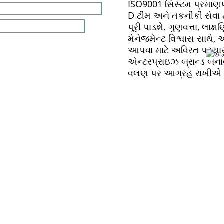
ISO9001 સિસ્ટમ પ્રમાણપ
D ટીમ અને તકનીકી સેવા ટી
પૂરી પાડશે. ગુણવત્તા, લા
મેનેજમેન્ટ વિશ્વાસ સાથે,
આપવા માટે અવિરત પ્રય
એન્ટરપ્રાઇઝ બ્રાન્ડ બનાવ
વલણ પર આગ્રહ રાખીએ
અમને પસંદ કરવાના ફાયદા