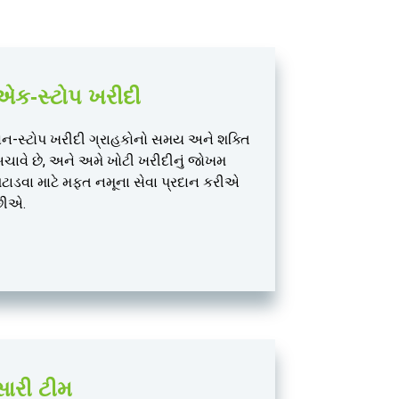
એક-સ્ટોપ ખરીદી
ન-સ્ટોપ ખરીદી ગ્રાહકોનો સમય અને શક્તિ
ચાવે છે, અને અમે ખોટી ખરીદીનું જોખમ
ટાડવા માટે મફત નમૂના સેવા પ્રદાન કરીએ
છીએ.
સારી ટીમ