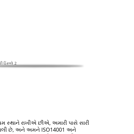
સાહસ છે જે સંશોધન અને વિકાસ, ઉત્પાદન અને વેચાણને
્રથમ સ્થાને રાખીએ છીએ, અમારી પાસે સારી
રણાલી છે, અને અમને ISO14001 અને