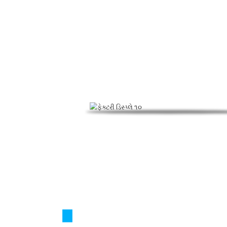
ફોમિંગ રેગ્યુલેટર, પીવીસી પ્રોસેસિંગ એઇડ્સ અને 
01