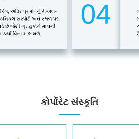
04
્રેકિંગ, ઓર્ડર પ્રગતિનું રીઅલ-
વ
ેકનિકલ સરપોર્ટ અને સ્થળ પર
મ
 પાડે છે જેથી ગ્રાહકોને માલની
એ
ા કર્યા વિના માલ મળે.
ઉ
કોર્પોરેટ સંસ્કૃતિ