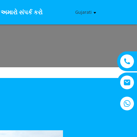
અમારો સંપર્ક કરો
Gujarati
+8615805330828