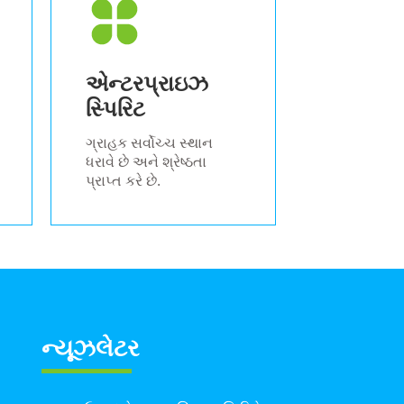
એન્ટરપ્રાઇઝ
સ્પિરિટ
ગ્રાહક સર્વોચ્ચ સ્થાન
ધરાવે છે અને શ્રેષ્ઠતા
પ્રાપ્ત કરે છે.
ન્યૂઝલેટર