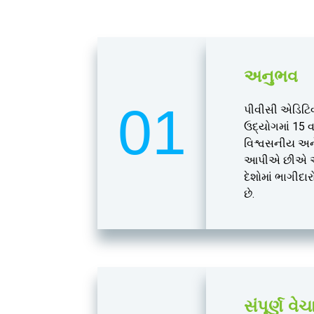
અનુભવ
01
પીવીસી એડિટિ
ઉદ્યોગમાં 15 
વિશ્વસનીય અને
આપીએ છીએ અને
દેશોમાં ભાગીદા
છે.
સંપૂર્ણ વ