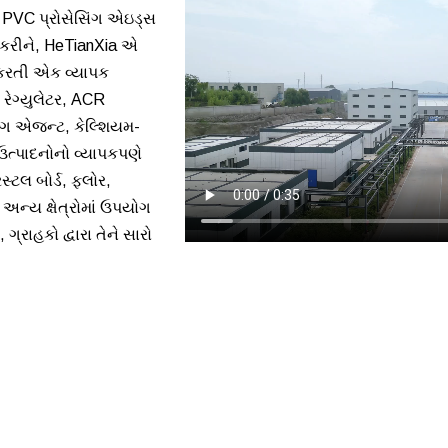
ર, PVC પ્રોસેસિંગ એઇડ્સ
ત કરીને, HeTianXia એ
કરતી એક વ્યાપક
 રેગ્યુલેટર, ACR
િંગ એજન્ટ, કેલ્શિયમ-
 ઉત્પાદનોનો વ્યાપકપણે
સ્ટલ બોર્ડ, ફ્લોર,
અન્ય ક્ષેત્રોમાં ઉપયોગ
 ગ્રાહકો દ્વારા તેને સારો