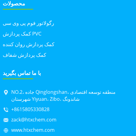
محصولات
رگولاتور فوم پی وی سی
کمک پردازش PVC
کمک پردازش روان کننده
کمک پردازش شفاف
با ما تماس بگیرید
NO.2، جاده Qinglongshan، منطقه توسعه اقتصادی
شهرستان Yiyuan، Zibo، شاندونگ
+8615805330828
zack@htxchem.com
www.htxchem.com