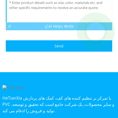
AI Helps Write
Send
HeTianXia با تمرکز بر تنظیم کننده های کف، کمک های پردازش
PVC و سایر محصولات، یک شرکت جامع است که تحقیق و توسعه،
تولید و فروش را ادغام می کند.