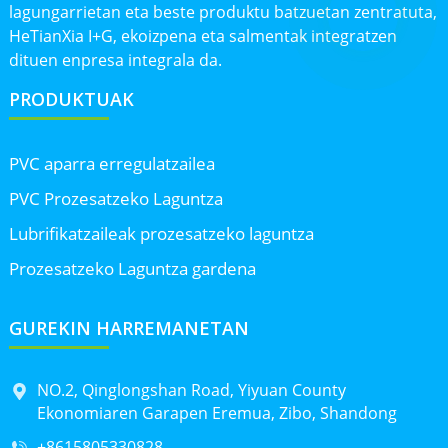
lagungarrietan eta beste produktu batzuetan zentratuta,
HeTianXia I+G, ekoizpena eta salmentak integratzen
dituen enpresa integrala da.
PRODUKTUAK
PVC aparra erregulatzailea
PVC Prozesatzeko Laguntza
Lubrifikatzaileak prozesatzeko laguntza
Prozesatzeko Laguntza gardena
GUREKIN HARREMANETAN
NO.2, Qinglongshan Road, Yiyuan County
Ekonomiaren Garapen Eremua, Zibo, Shandong
+8615805330828