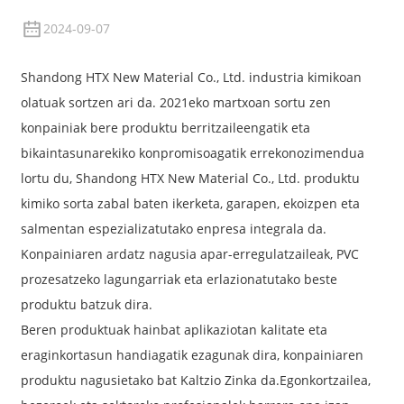
2024-09-07
Shandong HTX New Material Co., Ltd. industria kimikoan
olatuak sortzen ari da. 2021eko martxoan sortu zen
konpainiak bere produktu berritzaileengatik eta
bikaintasunarekiko konpromisoagatik errekonozimendua
lortu du, Shandong HTX New Material Co., Ltd. produktu
kimiko sorta zabal baten ikerketa, garapen, ekoizpen eta
salmentan espezializatutako enpresa integrala da.
Konpainiaren ardatz nagusia apar-erregulatzaileak, PVC
prozesatzeko lagungarriak eta erlazionatutako beste
produktu batzuk dira.
Beren produktuak hainbat aplikaziotan kalitate eta
eraginkortasun handiagatik ezagunak dira, konpainiaren
produktu nagusietako bat Kaltzio Zinka da.
Egonkortzailea
,