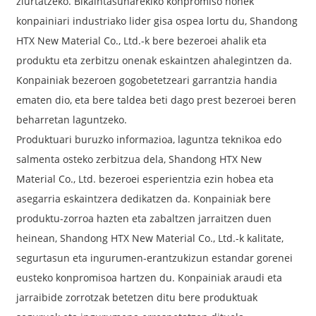
ziurtatzeko. Bikaintasunarekiko konpromiso honek
konpainiari industriako lider gisa ospea lortu du, Shandong
HTX New Material Co., Ltd.-k bere bezeroei ahalik eta
produktu eta zerbitzu onenak eskaintzen ahalegintzen da.
Konpainiak bezeroen gogobetetzeari garrantzia handia
ematen dio, eta bere taldea beti dago prest bezeroei beren
beharretan laguntzeko.
Produktuari buruzko informazioa, laguntza teknikoa edo
salmenta osteko zerbitzua dela, Shandong HTX New
Material Co., Ltd. bezeroei esperientzia ezin hobea eta
asegarria eskaintzera dedikatzen da. Konpainiak bere
produktu-zorroa hazten eta zabaltzen jarraitzen duen
heinean, Shandong HTX New Material Co., Ltd.-k kalitate,
segurtasun eta ingurumen-erantzukizun estandar gorenei
eusteko konpromisoa hartzen du. Konpainiak araudi eta
jarraibide zorrotzak betetzen ditu bere produktuak