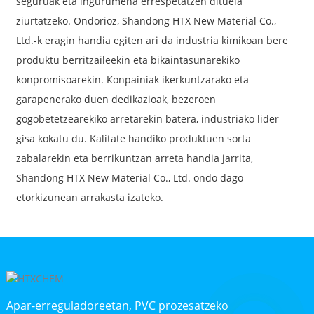
seguruak eta ingurumena errespetatzen dituela
ziurtatzeko. Ondorioz, Shandong HTX New Material Co.,
Ltd.-k eragin handia egiten ari da industria kimikoan bere
produktu berritzaileekin eta bikaintasunarekiko
konpromisoarekin. Konpainiak ikerkuntzarako eta
garapenerako duen dedikazioak, bezeroen
gogobetetzearekiko arretarekin batera, industriako lider
gisa kokatu du. Kalitate handiko produktuen sorta
zabalarekin eta berrikuntzan arreta handia jarrita,
Shandong HTX New Material Co., Ltd. ondo dago
etorkizunean arrakasta izateko.
Apar-erreguladoreetan, PVC prozesatzeko