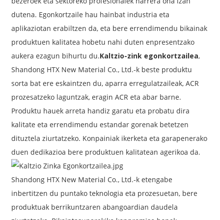
bezeroek eta sektoreko profesionalek harrera ona izan
dutena. Egonkortzaile hau hainbat industria eta
aplikaziotan erabiltzen da, eta bere errendimendu bikainak
produktuen kalitatea hobetu nahi duten enpresentzako
aukera ezagun bihurtu du.
Kaltzio-zink egonkortzailea
,
Shandong HTX New Material Co., Ltd.-k beste produktu
sorta bat ere eskaintzen du, aparra erregulatzaileak, ACR
prozesatzeko laguntzak, eragin ACR eta abar barne.
Produktu hauek arreta handiz garatu eta probatu dira
kalitate eta errendimendu estandar gorenak betetzen
dituztela ziurtatzeko. Konpainiak ikerketa eta garapenerako
duen dedikazioa bere produktuen kalitatean agerikoa da.
Shandong HTX New Material Co., Ltd.-k etengabe
inbertitzen du puntako teknologia eta prozesuetan, bere
produktuak berrikuntzaren abangoardian daudela