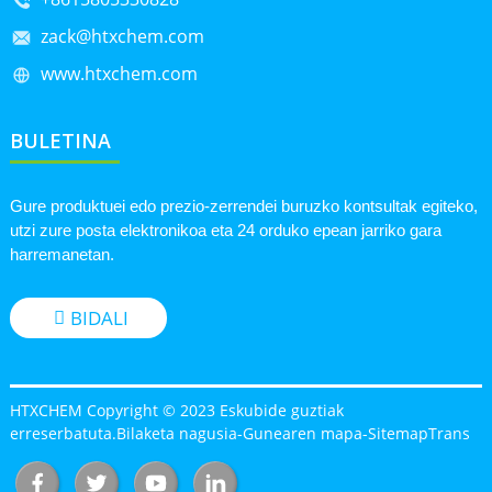
zack@htxchem.com
www.htxchem.com
BULETINA
Gure produktuei edo prezio-zerrendei buruzko kontsultak egiteko,
utzi zure posta elektronikoa eta 24 orduko epean jarriko gara
harremanetan.
BIDALI
HTXCHEM Copyright © 2023 Eskubide guztiak
erreserbatuta.
Bilaketa nagusia
-
Gunearen mapa
-
SitemapTrans