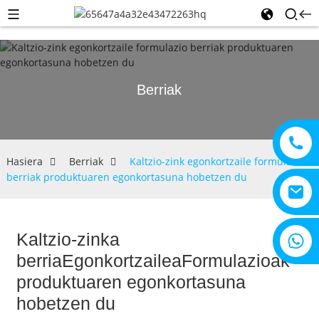
Berriak
Hasiera
Berriak
Kaltzio-zink egonkortzaile formulazio
berriak produktuaren egonkortasuna hobetzen du
Kaltzio-zinka
+8615805330828
berria
Egonkortzailea
Formulazioak
produktuaren egonkortasuna
hobetzen du