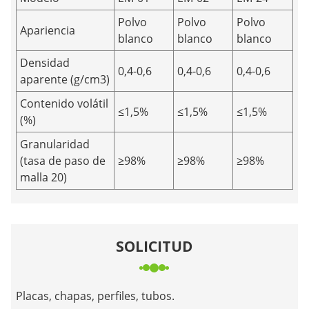
Polvo
Polvo
Polvo
Apariencia
blanco
blanco
blanco
Densidad
0,4-0,6
0,4-0,6
0,4-0,6
aparente (g/cm3)
Contenido volátil
≤1,5%
≤1,5%
≤1,5%
(%)
Granularidad
(tasa de paso de
≥98%
≥98%
≥98%
malla 20)
SOLICITUD
Placas, chapas, perfiles, tubos.