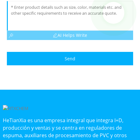
AI Helps Write
Send
HeTianXia es una empresa integral que integra I+D,
producción y ventas y se centra en reguladores de
espuma, auxiliares de procesamiento de PVC y otros