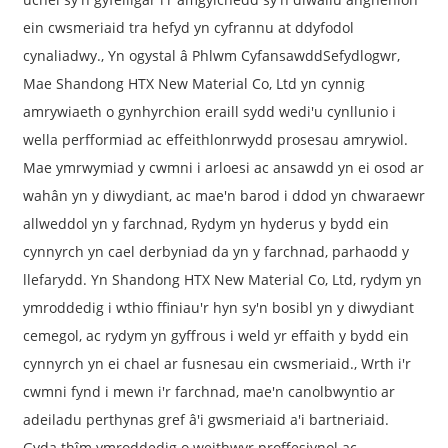
ein cwsmeriaid tra hefyd yn cyfrannu at ddyfodol
cynaliadwy., Yn ogystal â Phlwm Cyfansawdd
Sefydlogwr
,
Mae Shandong HTX New Material Co, Ltd yn cynnig
amrywiaeth o gynhyrchion eraill sydd wedi'u cynllunio i
wella perfformiad ac effeithlonrwydd prosesau amrywiol.
Mae ymrwymiad y cwmni i arloesi ac ansawdd yn ei osod ar
wahân yn y diwydiant, ac mae'n barod i ddod yn chwaraewr
allweddol yn y farchnad, Rydym yn hyderus y bydd ein
cynnyrch yn cael derbyniad da yn y farchnad, parhaodd y
llefarydd. Yn Shandong HTX New Material Co, Ltd, rydym yn
ymroddedig i wthio ffiniau'r hyn sy'n bosibl yn y diwydiant
cemegol, ac rydym yn gyffrous i weld yr effaith y bydd ein
cynnyrch yn ei chael ar fusnesau ein cwsmeriaid., Wrth i'r
cwmni fynd i mewn i'r farchnad, mae'n canolbwyntio ar
adeiladu perthynas gref â'i gwsmeriaid a'i bartneriaid.
Gyda thîm ymroddedig o weithwyr proffesiynol ac