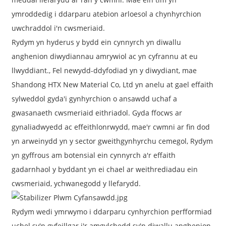
ymroddedig i ddarparu atebion arloesol a chynhyrchion
uwchraddol i'n cwsmeriaid.
Rydym yn hyderus y bydd ein cynnyrch yn diwallu
anghenion diwydiannau amrywiol ac yn cyfrannu at eu
llwyddiant., Fel newydd-ddyfodiad yn y diwydiant, mae
Shandong HTX New Material Co, Ltd yn anelu at gael effaith
sylweddol gyda'i gynhyrchion o ansawdd uchaf a
gwasanaeth cwsmeriaid eithriadol. Gyda ffocws ar
gynaliadwyedd ac effeithlonrwydd, mae'r cwmni ar fin dod
yn arweinydd yn y sector gweithgynhyrchu cemegol, Rydym
yn gyffrous am botensial ein cynnyrch a'r effaith
gadarnhaol y byddant yn ei chael ar weithrediadau ein
cwsmeriaid, ychwanegodd y llefarydd.
Rydym wedi ymrwymo i ddarparu cynhyrchion perfformiad
uchel sy'n gyfeillgar i'r amgylchedd sy'n diwallu anghenion