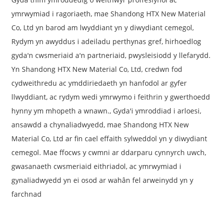
ymrwymiad i ragoriaeth, mae Shandong HTX New Material
Co, Ltd yn barod am lwyddiant yn y diwydiant cemegol,
Rydym yn awyddus i adeiladu perthynas gref, hirhoedlog
gyda'n cwsmeriaid a'n partneriaid, pwysleisiodd y llefarydd.
Yn Shandong HTX New Material Co, Ltd, credwn fod
cydweithredu ac ymddiriedaeth yn hanfodol ar gyfer
llwyddiant, ac rydym wedi ymrwymo i feithrin y gwerthoedd
hynny ym mhopeth a wnawn., Gyda'i ymroddiad i arloesi,
ansawdd a chynaliadwyedd, mae Shandong HTX New
Material Co, Ltd ar fin cael effaith sylweddol yn y diwydiant
cemegol. Mae ffocws y cwmni ar ddarparu cynnyrch uwch,
gwasanaeth cwsmeriaid eithriadol, ac ymrwymiad i
gynaliadwyedd yn ei osod ar wahân fel arweinydd yn y
farchnad