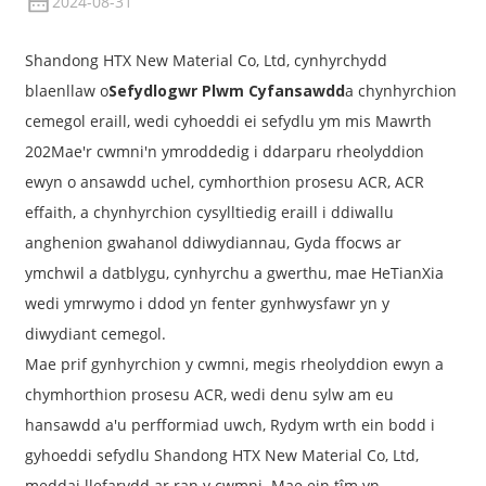
2024-08-31
Shandong HTX New Material Co, Ltd, cynhyrchydd
blaenllaw o
Sefydlogwr Plwm Cyfansawdd
a chynhyrchion
cemegol eraill, wedi cyhoeddi ei sefydlu ym mis Mawrth
202Mae'r cwmni'n ymroddedig i ddarparu rheolyddion
ewyn o ansawdd uchel, cymhorthion prosesu ACR, ACR
effaith, a chynhyrchion cysylltiedig eraill i ddiwallu
anghenion gwahanol ddiwydiannau, Gyda ffocws ar
ymchwil a datblygu, cynhyrchu a gwerthu, mae HeTianXia
wedi ymrwymo i ddod yn fenter gynhwysfawr yn y
diwydiant cemegol.
Mae prif gynhyrchion y cwmni, megis rheolyddion ewyn a
chymhorthion prosesu ACR, wedi denu sylw am eu
hansawdd a'u perfformiad uwch, Rydym wrth ein bodd i
gyhoeddi sefydlu Shandong HTX New Material Co, Ltd,
meddai llefarydd ar ran y cwmni. Mae ein tîm yn