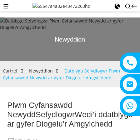
Newyddion
Cartref
Newyddion
Datblygu Sefydlogwr Plwm
Cyfansawdd Newydd ar gyfer Diogelu'r Amgylchedd
Plwm Cyfansawdd
+8615805330828
Newydd
Sefydlogwr
Wedi'i ddatblygu
ar gyfer Diogelu'r Amgylchedd