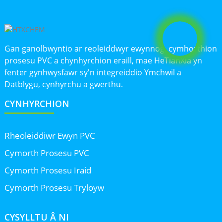
Gan ganolbwyntio ar reoleiddwyr ewynnog, cymhorthion
prosesu PVC a chynhyrchion eraill, mae HeTianXia yn
fenter gynhwysfawr sy'n integreiddio Ymchwil a
Datblygu, cynhyrchu a gwerthu.
CYNHYRCHION
Rheoleiddiwr Ewyn PVC
Cymorth Prosesu PVC
Cymorth Prosesu Iraid
Cymorth Prosesu Tryloyw
CYSYLLTU Â NI