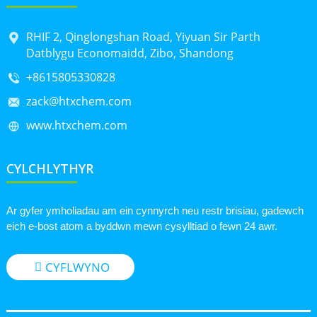
RHIF 2, Qinglongshan Road, Yiyuan Sir Parth
Datblygu Economaidd, Zibo, Shandong
+8615805330828
zack@htxchem.com
www.htxchem.com
CYLCHLYTHYR
Ar gyfer ymholiadau am ein cynnyrch neu restr brisiau, gadewch
eich e-bost atom a byddwn mewn cysylltiad o fewn 24 awr.
CYFLWYNO