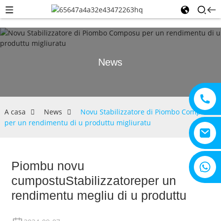
News
A casa
News
Novu Stabilizzatore di Piombo Composu
per un rendimentu di u produttu migliuratu
Piombu novu
+8615805330828
cumpostu
Stabilizzatore
per un
rendimentu megliu di u produttu