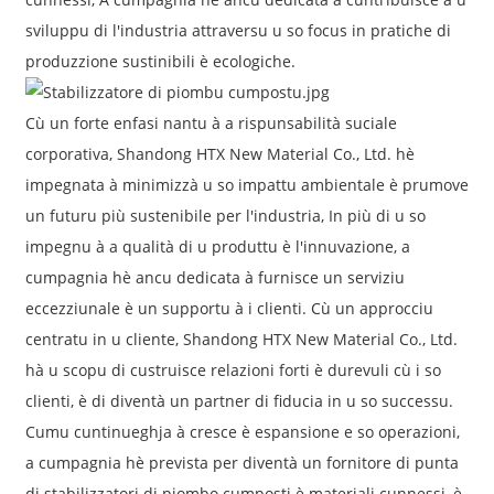
sviluppu di l'industria attraversu u so focus in pratiche di
produzzione sustinibili è ecologiche.
Cù un forte enfasi nantu à a rispunsabilità suciale
corporativa, Shandong HTX New Material Co., Ltd. hè
impegnata à minimizzà u so impattu ambientale è prumove
un futuru più sustenibile per l'industria, In più di u so
impegnu à a qualità di u produttu è l'innuvazione, a
cumpagnia hè ancu dedicata à furnisce un serviziu
eccezziunale è un supportu à i clienti. Cù un approcciu
centratu in u cliente, Shandong HTX New Material Co., Ltd.
hà u scopu di custruisce relazioni forti è durevuli cù i so
clienti, è di diventà un partner di fiducia in u so successu.
Cumu cuntinueghja à cresce è espansione e so operazioni,
a cumpagnia hè prevista per diventà un fornitore di punta
di stabilizzatori di piombo cumposti è materiali cunnessi, è