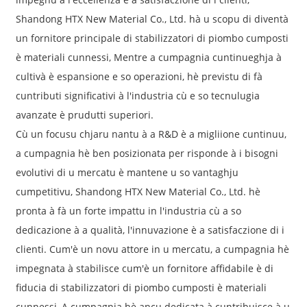
Shandong HTX New Material Co., Ltd. hà u scopu di diventà
un fornitore principale di stabilizzatori di piombo cumposti
è materiali cunnessi, Mentre a cumpagnia cuntinueghja à
cultivà è espansione e so operazioni, hè previstu di fà
cuntributi significativi à l'industria cù e so tecnulugia
avanzate è prudutti superiori.
Cù un focusu chjaru nantu à a R&D è a migliione cuntinuu,
a cumpagnia hè ben posizionata per risponde à i bisogni
evolutivi di u mercatu è mantene u so vantaghju
cumpetitivu, Shandong HTX New Material Co., Ltd. hè
pronta à fà un forte impattu in l'industria cù a so
dedicazione à a qualità, l'innuvazione è a satisfaczione di i
clienti. Cum'è un novu attore in u mercatu, a cumpagnia hè
impegnata à stabilisce cum'è un fornitore affidabile è di
fiducia di stabilizzatori di piombo cumposti è materiali
cunnessi, A cumpagnia hè ancu dedicata à cuntribuisce à u