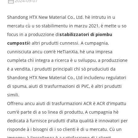
2024-09-07
Shandong HTX New Material Co., Ltd. hè intrutu in u
mercatu cù u so stabilimentu in marzu 2021, è mette u so
focus in a produzzione di
stabilizzatori di piombu
cumposti
è altri prudutti cunnessi. A cumpagnia,
cunnisciuta ancu com'è HeTianXia, hè una impresa
cumpleta chì integra a ricerca è u sviluppu, a produzzione
è a vendita, i prudutti principali chì sò pruduciuti da
Shandong HTX New Material Co., Ltd includenu regulatori
di spuma, aiuti di trasfurmazioni di PVC, è altri prudutti
simili.
Offrenu ancu aiuti di trasfurmazioni ACR è ACR d'impattu
cum'è parte di a so linea di produttu, A cumpagnia hè
dedicata à furnisce prudutti d'alta qualità è innovatori per
risponde à i bisogni di i so clienti è di u mercatu. Cù un
impegnu à l'eccellenza è a satisfaczione di i clienti,