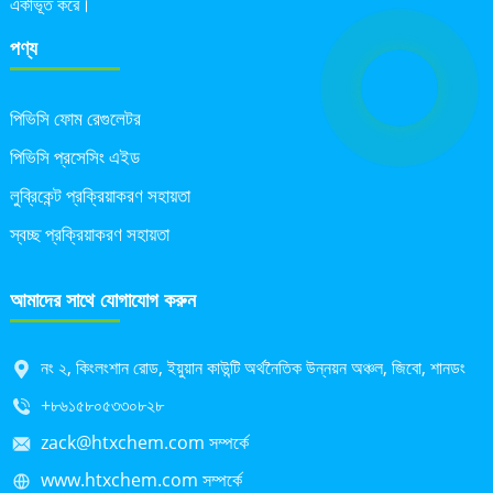
একীভূত করে।
পণ্য
পিভিসি ফোম রেগুলেটর
পিভিসি প্রসেসিং এইড
লুব্রিকেন্ট প্রক্রিয়াকরণ সহায়তা
স্বচ্ছ প্রক্রিয়াকরণ সহায়তা
আমাদের সাথে যোগাযোগ করুন
নং ২, কিংলংশান রোড, ইয়ুয়ান কাউন্টি অর্থনৈতিক উন্নয়ন অঞ্চল, জিবো, শানডং
+৮৬১৫৮০৫৩৩০৮২৮
zack@htxchem.com সম্পর্কে
www.htxchem.com সম্পর্কে