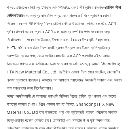
শানডং এইচটিএক্স নিউ ম্যাটেরিয়াল কোং লিমিটেড, একটি শীর্ষস্থানীয় উৎপাদক
যৌগিক সীসা
স্টেবিলাইজার
এবং অন্যান্য রাসায়নিক পণ্য, ২০২ সালের মার্চ মাসে প্রতিষ্ঠার ঘোষণা
দিয়েছে। কোম্পানিটি বিভিন্ন শিল্পের চাহিদা মেটাতে উচ্চমানের ফোমিং রেগুলেটর, ACR
প্রক্রিয়াকরণ সহায়ক, প্রভাব ACR এবং অন্যান্য সম্পর্কিত পণ্য সরবরাহের জন্য
নিবেদিতপ্রাণ। গবেষণা ও উন্নয়ন, উৎপাদন এবং বিক্রয়ের উপর দৃষ্টি নিবদ্ধ করে,
HeTianXia রাসায়নিক শিল্পে একটি ব্যাপক উদ্যোগ হয়ে উঠতে প্রতিশ্রুতিবদ্ধ।
কোম্পানির প্রধান পণ্য, যেমন ফোমিং রেগুলেটর এবং ACR প্রসেসিং এইড, তাদের
উচ্চমানের গুণমান এবং কর্মক্ষমতার জন্য মনোযোগ আকর্ষণ করেছে। আমরা Shandong
HTX New Material Co., Ltd. প্রতিষ্ঠার ঘোষণা দিতে পেরে আনন্দিত, কোম্পানির
একজন মুখপাত্র বলেছেন। আমাদের দল আমাদের গ্রাহকদের উদ্ভাবনী সমাধান এবং উন্নত
পণ্য সরবরাহের জন্য নিবেদিতপ্রাণ।
আমরা আত্মবিশ্বাসী যে আমাদের পণ্যগুলি বিভিন্ন শিল্পের চাহিদা পূরণ করবে এবং তাদের
সাফল্যে অবদান রাখবে। শিল্পে একজন নবাগত হিসেবে, Shandong HTX New
Material Co., Ltd তার উচ্চমানের পণ্য এবং ব্যতিক্রমী গ্রাহক পরিষেবার মাধ্যমে
উল্লেখযোগ্য প্রভাব ফেলতে চায়। টেকসইতা এবং দক্ষতার উপর দৃষ্টি নিবদ্ধ করে,
কোম্পানিটি রাসায়নিক উৎপাদন খাতে শীর্ষস্থানীয় হতে চলেছে। আমাদের পণ্যের সম্ভাবনা