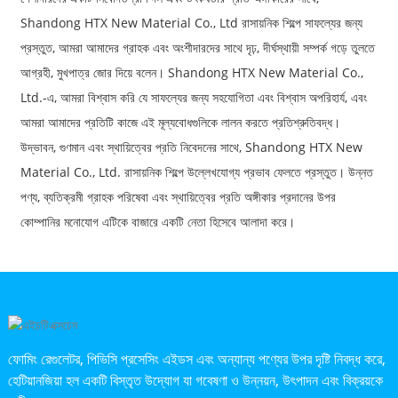
Shandong HTX New Material Co., Ltd রাসায়নিক শিল্পে সাফল্যের জন্য
প্রস্তুত, আমরা আমাদের গ্রাহক এবং অংশীদারদের সাথে দৃঢ়, দীর্ঘস্থায়ী সম্পর্ক গড়ে তুলতে
আগ্রহী, মুখপাত্র জোর দিয়ে বলেন। Shandong HTX New Material Co.,
Ltd.-এ, আমরা বিশ্বাস করি যে সাফল্যের জন্য সহযোগিতা এবং বিশ্বাস অপরিহার্য, এবং
আমরা আমাদের প্রতিটি কাজে এই মূল্যবোধগুলিকে লালন করতে প্রতিশ্রুতিবদ্ধ।
উদ্ভাবন, গুণমান এবং স্থায়িত্বের প্রতি নিবেদনের সাথে, Shandong HTX New
Material Co., Ltd. রাসায়নিক শিল্পে উল্লেখযোগ্য প্রভাব ফেলতে প্রস্তুত। উন্নত
পণ্য, ব্যতিক্রমী গ্রাহক পরিষেবা এবং স্থায়িত্বের প্রতি অঙ্গীকার প্রদানের উপর
কোম্পানির মনোযোগ এটিকে বাজারে একটি নেতা হিসেবে আলাদা করে।
ফোমিং রেগুলেটর, পিভিসি প্রসেসিং এইডস এবং অন্যান্য পণ্যের উপর দৃষ্টি নিবদ্ধ করে,
হেটিয়ানজিয়া হল একটি বিস্তৃত উদ্যোগ যা গবেষণা ও উন্নয়ন, উৎপাদন এবং বিক্রয়কে