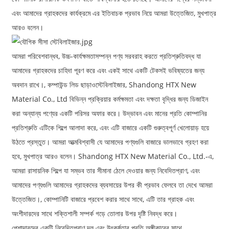
এবং আমাদের গ্রাহকদের কার্যক্রমে এর ইতিবাচক প্রভাব নিয়ে আমরা উত্তেজিত, মুখপাত্র
আরও বলেন।
আমরা পরিবেশবান্ধব, উচ্চ-কার্যক্ষমতাসম্পন্ন পণ্য সরবরাহ করতে প্রতিশ্রুতিবদ্ধ যা
আমাদের গ্রাহকদের চাহিদা পূরণ করে এবং একই সাথে একটি টেকসই ভবিষ্যতের জন্য
অবদান রাখে।, কম্পাউন্ড লিড ছাড়াও
স্টেবিলাইজার
, Shandong HTX New
Material Co., Ltd বিভিন্ন প্রক্রিয়ার কর্মক্ষমতা এবং দক্ষতা বৃদ্ধির জন্য ডিজাইন
করা অন্যান্য পণ্যের একটি পরিসর অফার করে। উদ্ভাবন এবং মানের প্রতি কোম্পানির
প্রতিশ্রুতি এটিকে শিল্পে আলাদা করে, এবং এটি বাজারে একটি গুরুত্বপূর্ণ খেলোয়াড় হয়ে
উঠতে প্রস্তুত। আমরা আত্মবিশ্বাসী যে আমাদের পণ্যগুলি বাজারে ভালভাবে গ্রহণ করা
হবে, মুখপাত্র আরও বলেন। Shandong HTX New Material Co., Ltd.-এ,
আমরা রাসায়নিক শিল্পে যা সম্ভব তার সীমানা ঠেলে দেওয়ার জন্য নিবেদিতপ্রাণ, এবং
আমাদের পণ্যগুলি আমাদের গ্রাহকদের ব্যবসায়ের উপর কী প্রভাব ফেলবে তা দেখে আমরা
উত্তেজিত।, কোম্পানিটি বাজারে প্রবেশ করার সাথে সাথে, এটি তার গ্রাহক এবং
অংশীদারদের সাথে শক্তিশালী সম্পর্ক গড়ে তোলার উপর দৃষ্টি নিবদ্ধ করে।
পেশাদারদের একটি নিবেদিতপ্রাণ দল এবং উৎকর্ষতার প্রতি অঙ্গীকারের সাথে,