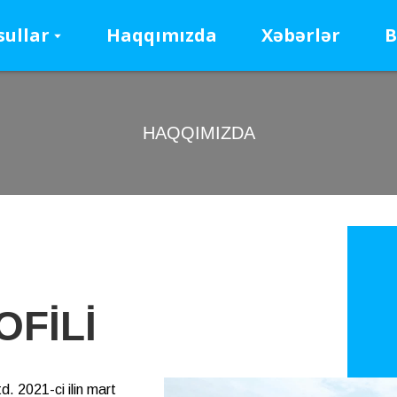
ullar
Haqqımızda
Xəbərlər
B
HAQQIMIZDA
OFILI
 2021-ci ilin mart