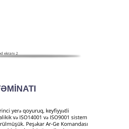
 və satışı birləşdirən hərtərəfli bir müəssisədir.
TƏMİNATI
rinci yerə qoyuruq, keyfiyyətli
likik və ISO14001 və ISO9001 sistem
 görülmüşük. Peşəkar Ar-Ge Komandası