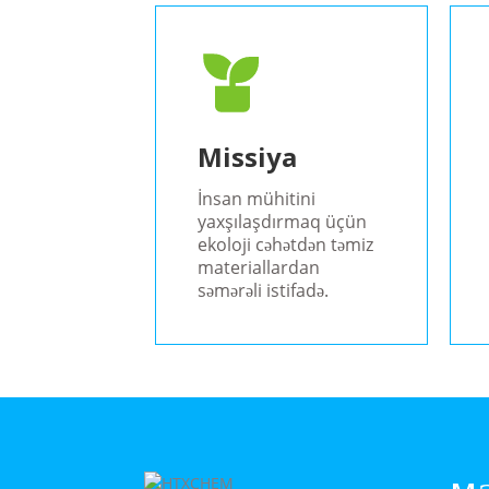
Missiya
İnsan mühitini
yaxşılaşdırmaq üçün
ekoloji cəhətdən təmiz
materiallardan
səmərəli istifadə.