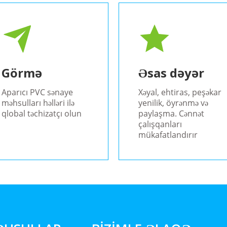
Görmə
Əsas dəyər
Aparıcı PVC sənaye
Xəyal, ehtiras, peşəkar
məhsulları həlləri ilə
yenilik, öyrənmə və
qlobal təchizatçı olun
paylaşma. Cənnət
çalışqanları
mükafatlandırır