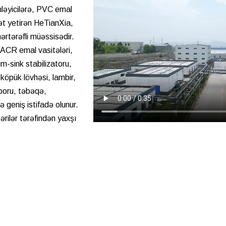
mləyicilərə, PVC emal
ət yetirən HeTianXia,
hərtərəfli müəssisədir.
 ACR emal vasitələri,
m-sink stabilizatoru,
köpük lövhəsi, lambir,
 boru, təbəqə,
 geniş istifadə olunur.
tərilər tərəfindən yaxşı