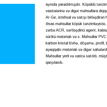
ayında yaradılmışdır. Köpüklü tənzi
vasitələrinə və digər məhsullara diqq
Ar-Ge, istehsal və satışı birləşdirən 
Əsas məhsullar köpük tənzimləyicisi,
zərbə ACR, sərtləşdirici agent, kalsiu
sürtkü materialı və s. Məhsullar PVC 
karbon kristal lövhə, döşəmə, profil,
ayaqqabı materialı və digər sahələrdə
Məhsullar yerli və xaricə satılıb, müş
qarşılanıb.