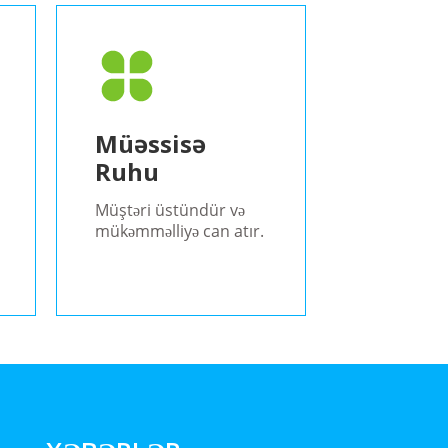
Müəssisə
Ruhu
Müştəri üstündür və
mükəmməlliyə can atır.