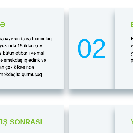
BƏ
02
 sənayesində və toxuculuq
B
yesində 15 ildən çox
v
z bütün etibarlı və mal
y
ilə əməkdaşlıq edirik və
p
an çox ölkəsində
 əməkdaşlıq qurmuşuq.
IŞ SONRASI