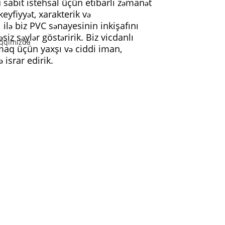
 sabit istehsal üçün etibarlı zəmanət
keyfiyyət, xarakterik və
ilə biz PVC sənayesinin inkişafını
siz səylər göstəririk. Biz vicdanlı
aq üçün yaxşı və ciddi iman,
israr edirik.