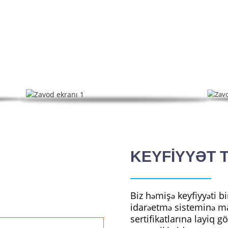
ZAVOD EKRANI
nə və digər məhsullara diqqət yetirən HeTianXia, Ar-Ge, istehsal
KEYFİYYƏT 
Biz həmişə keyfiyyəti bi
idarəetmə sisteminə ma
sertifikatlarına layiq