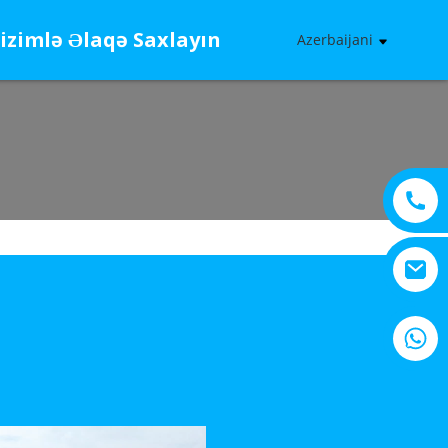
izimlə Əlaqə Saxlayın
Azerbaijani
+8615805330828