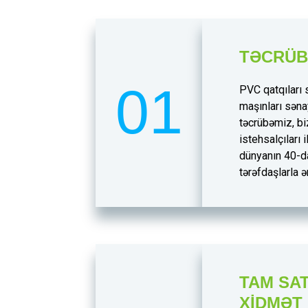
TƏCRÜ
01
PVC qatqıları
maşınları səna
təcrübəmiz, bi
istehsalçıları 
dünyanın 40-d
tərəfdaşlarla
TAM SAT
XIDMƏT