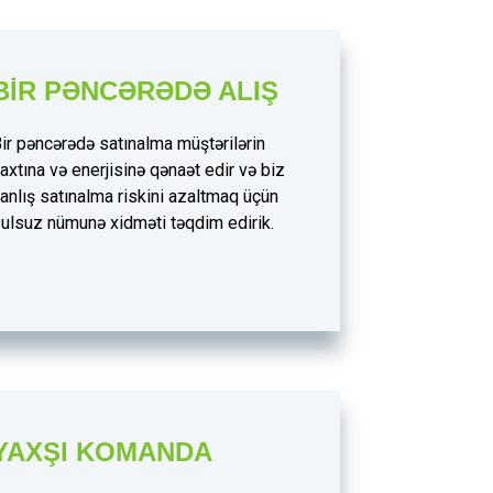
BIR PƏNCƏRƏDƏ ALIŞ
ir pəncərədə satınalma müştərilərin
axtına və enerjisinə qənaət edir və biz
anlış satınalma riskini azaltmaq üçün
ulsuz nümunə xidməti təqdim edirik.
YAXŞI KOMANDA