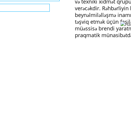
və texniki xidmət qrupu
verəcəkdir. Rəhbərliyin 
beynəlmiləlləşmə inamı 
təşviq etmək üçün fasilə
müəssisə brendi yaratm
praqmatik münasibətdə 
BIZI SEÇMƏYIN FAYDALARI