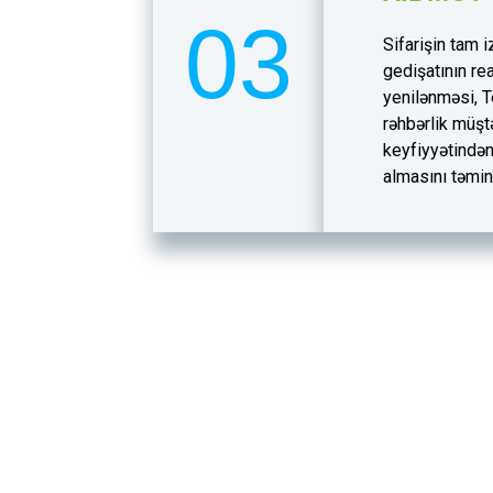
03
Sifarişin tam i
gedişatının rea
yenilənməsi, T
rəhbərlik müştə
keyfiyyətindən
almasını təmin 