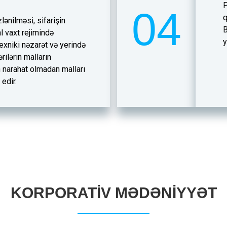
P
04
q
zlənilməsi, sifarişin
B
l vaxt rejimində
y
exniki nəzarət və yerində
rilərin malların
 narahat olmadan malları
edir.
KORPORATIV MƏDƏNIYYƏT