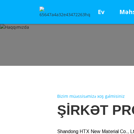
Ev
Məhs
Bizim müəssisəmizə xoş gəlmisiniz
ŞIRKƏT PR
Shandong HTX New Material Co., Ltd.