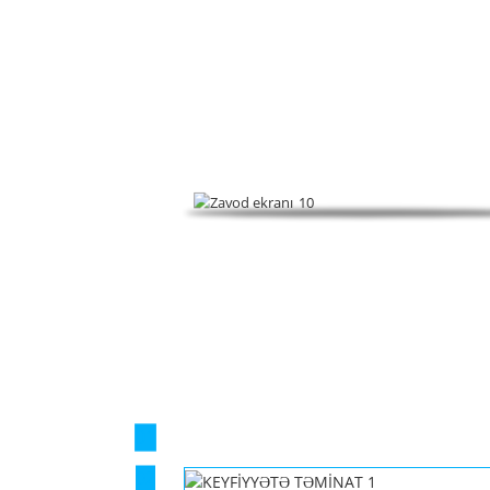
Köpükləmə tənzimləyicilərinə, PVC emal vasitələri
01
02