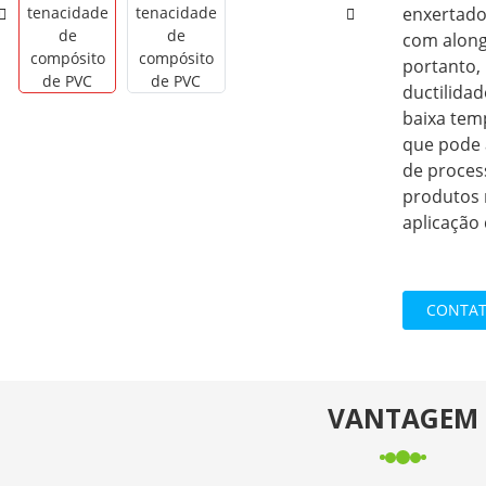
enxertado 
com along
portanto,
ductilida
baixa temp
que pode 
de proces
produtos 
aplicação
CONTAT
VANTAGEM