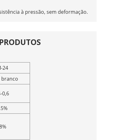
resistência à pressão, sem deformação.
E PRODUTOS
-24
 branco
4-0,6
,5%
8%