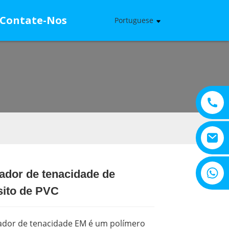
Contate-Nos
Portuguese
+8615805330828
ador de tenacidade de
Loading...
Loading...
ito de PVC
ador de tenacidade EM é um polímero