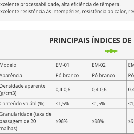
xcelente processabilidade, alta eficiência de têmpera.
xcelente resistência às intempéries, resistência ao calor, 
PRINCIPAIS ÍNDICES D
Modelo
EM-01
EM-02
EM
Aparência
Pó branco
Pó branco
Pó
Densidade aparente
0,4-0,6
0,4-0,6
0,
(g/cm3)
Conteúdo volátil (%)
≤1,5%
≤1,5%
≤1
Granularidade (taxa de
passagem de 20
≥98%
≥98%
≥9
malhas)