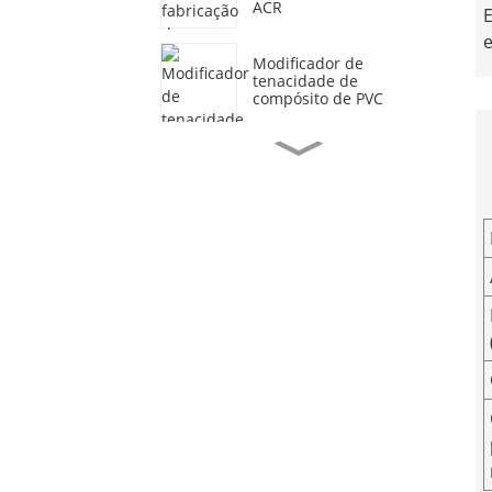
ACR
E
e
Modificador de
tenacidade de
compósito de PVC
Fabricante de
estabilizador de cálcio e
zinco...
Fornecedor de fábrica
de estabilizador de
chumbo composto...
Preço de fabricação de
lubrificantes
Fornecimento de fábrica
de polietileno clorado...