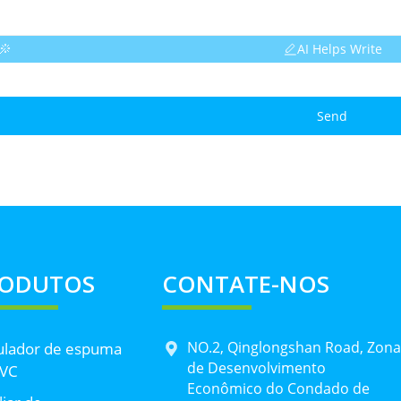
AI Helps Write
Send
RODUTOS
CONTATE-NOS
NO.2, Qinglongshan Road, Zona
ulador de espuma
de Desenvolvimento
PVC
Econômico do Condado de