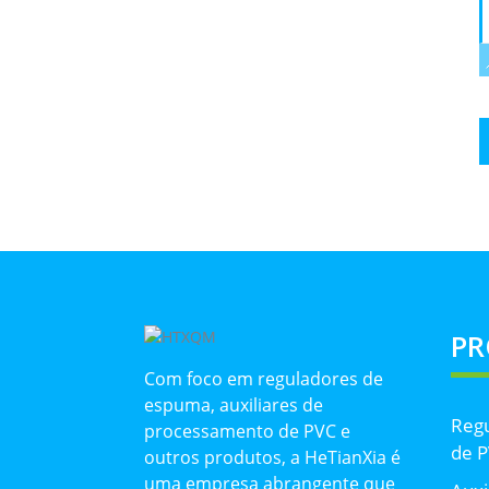
P
Com foco em reguladores de
espuma, auxiliares de
Reg
processamento de PVC e
de 
outros produtos, a HeTianXia é
uma empresa abrangente que