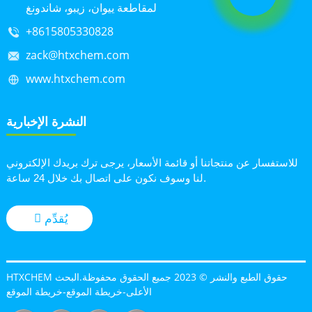
لمقاطعة ييوان، زيبو، شاندونغ
+8615805330828
zack@htxchem.com
www.htxchem.com
النشرة الإخبارية
للاستفسار عن منتجاتنا أو قائمة الأسعار، يرجى ترك بريدك الإلكتروني
لنا وسوف نكون على اتصال بك خلال 24 ساعة.
يُقدِّم
HTXCHEM حقوق الطبع والنشر © 2023 جميع الحقوق محفوظة.
البحث
الأعلى
-
خريطة الموقع
-
خريطة الموقع