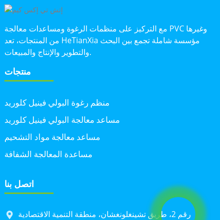
مع التركيز على منظمات الرغوة ومساعدات معالجة PVC وغيرها
من المنتجات، تعد HeTianXia مؤسسة شاملة تجمع بين البحث
والتطوير والإنتاج والمبيعات.
منتجات
منظم رغوة البولي فينيل كلوريد
مساعد معالجة البولي فينيل كلوريد
مساعد معالجة مواد التشحيم
مساعدة المعالجة الشفافة
اتصل بنا
رقم 2، طريق تشينغلونغشان، منطقة التنمية الاقتصادية